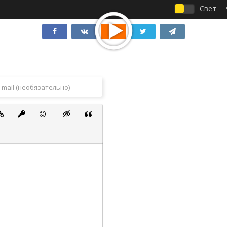
Свет
 список
ванный список
тавить ссылку
Вставить защищенную ссылку
Вставить смайлик
Вставка скрытого текста
Вставка цитаты