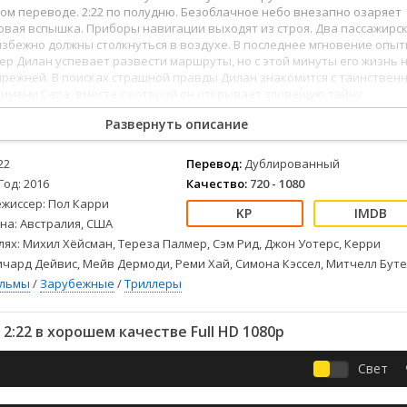
Детективы
2023
Семейные
м переводе. 2:22 по полудню. Безоблачное небо внезапно озаряет
Детские
2022
Спорт
вая вспышка. Приборы навигации выходят из строя. Два пассажирс
збежно должны столкнуться в воздухе. В последнее мгновение опы
Драмы
2021
Триллеры
р Дилан успевает развести маршруты, но с этой минуты его жизнь 
Комедии
Ужасы
режней. В поисках страшной правды Дилан знакомится с таинствен
имени Сара, вместе с которой он открывает зловещую тайну
Русские
Фантастика
 судеб…
СССР
Фэнтези
Развернуть описание
ые
Зарубежные
22
Перевод:
Дублированный
Фильмы из соцетей
Год: 2016
Качество:
720 - 1080
ежиссер: Пол Карри
на: Австралия, США
лях: Михил Хёйсман, Тереза Палмер, Сэм Рид, Джон Уотерс, Керри
ичард Дейвис, Мейв Дермоди, Реми Хай, Симона Кэссел, Митчелл Бут
ильмы
/
Зарубежные
/
Триллеры
2:22 в хорошем качестве Full HD 1080p
Свет