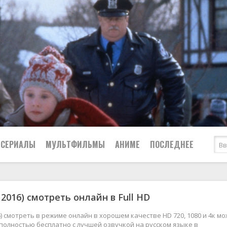
СЕРИАЛЫ
МУЛЬТФИЛЬМЫ
АНИМЕ
ПОСЛЕДНЕЕ
Все
Криминал
: 2016) смотреть онлайн в Full HD
Боевики
Мелодрамы
Военные
2024
Приключения
016) смотреть в режиме онлайн в хорошем качестве HD 720, 1080 и 4к м
полностью бесплатно с лучшей озвучкой на русском языке в