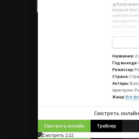
2023
дублированно
2022
мощная свето
самолета неи
2021
авиадиспетче
может быть п
девушкой по 
Русские
пересечения
СССР
1
2
3
4
5
6
7
8
Зарубежн
Название:
2:
Год выхода:
Режиссер:
Р
Страна:
Стра
Актеры:
В ро
Армстронг, Р
Жанр:
Все ф
Смотреть онлайн 
Смотреть онлайн
Трейлер