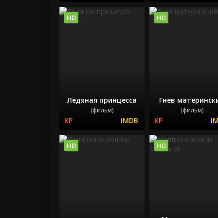
HD
HD
Ледяная принцесса
Гнев материнск
(фильм)
(фильм)
HD
HD