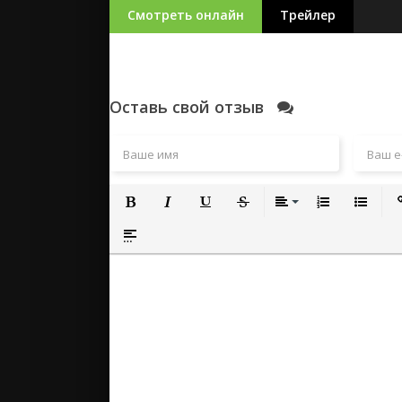
Смотреть онлайн
Трейлер
Оставь свой отзыв
Полужирный
Курсив
Подчеркнутый
Зачеркнутый
Выравнивание
Нумерованный
Маркиро
Вс
Вставка спойлера