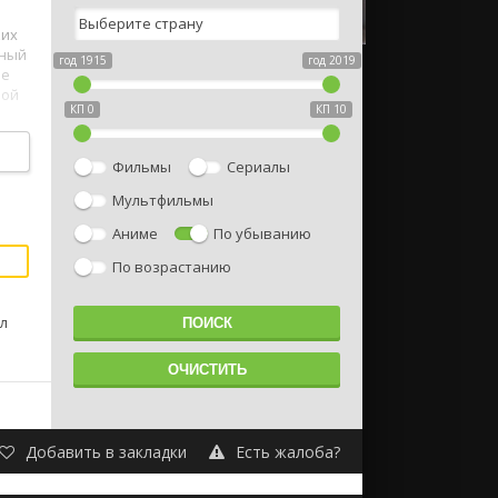
ких
тный
год 1915
год 2019
не
ной
КП 0
КП 10
Фильмы
Сериалы
Мультфильмы
Аниме
По убыванию
По возрастанию
ел
Добавить в закладки
Есть жалоба?