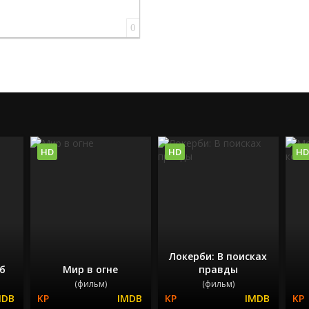
0
HD
HD
HD
Локерби: В поисках
еб
Мир в огне
правды
(фильм)
(фильм)