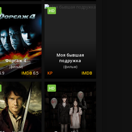
HD
Моя бывшая
Форсаж 4
подружка
(фильм)
(фильм)
6.9
6.5
HD