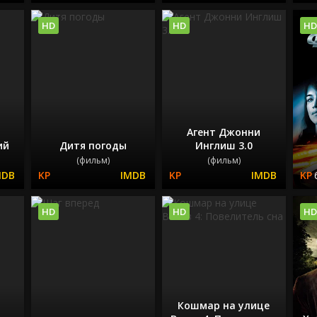
HD
HD
HD
Агент Джонни
ий
Дитя погоды
Инглиш 3.0
(фильм)
(фильм)
HD
HD
HD
Кошмар на улице