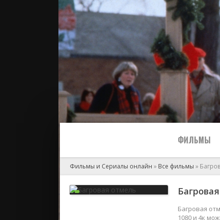
ФИЛЬМЫ
Фильмы и Сериалы онлайн
»
Все фильмы
» Багро
Все
Багровая
2024
Багровая отм
1080 и 4к мо