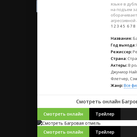
2023
языке в дубл
2022
на подъем з
оборачивает
2021
агрессивной 
1
2
3
4
5
6
7
8
Русские
Название:
Б
СССР
Год выхода:
Зарубежн
Режиссер:
Р
Страна:
Стра
Актеры:
В ро
Джуниор Найи
Флетчер, Сэ
Жанр:
Все ф
Смотреть онлайн Багров
Смотреть онлайн
Трейлер
Смотреть онлайн
Трейлер