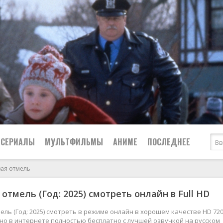
СЕРИАЛЫ
МУЛЬТФИЛЬМЫ
АНИМЕ
ПОСЛЕДНЕЕ
вая отмель
Все
Криминал
 отмель (Год: 2025) смотреть онлайн в Full HD
Боевики
Мелодрамы
Военные
2024
Приключения
ель (Год: 2025) смотреть в режиме онлайн в хорошем качестве HD 720
жно в интернете полностью бесплатно с лучшей озвучкой на русском