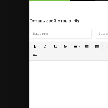
Оставь свой отзыв
Полужирный
Курсив
Подчеркнутый
Зачеркнутый
Выравнивание
Нумерованный
Маркиро
Вс
Вставка спойлера