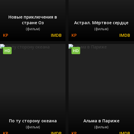
Новые приключения в
стране Оз
Астрал. Мёртвое сердце
(фильм)
(фильм)
HD
HD
По ту сторону океана
Альма в Париже
(фильм)
(фильм)