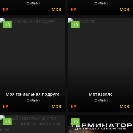
(фильм)
(фильм)
HD
HD
Моя гениальная подруга
Метазеллс
(фильм)
(фильм)
HD
HD