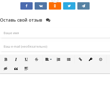
Оставь свой отзыв
Полужирный
Курсив
Подчеркнутый
Зачеркнутый
Выравнивание
Нумерованный список
Маркированный список
Вставить ссылку
Вставить за
Встави
Вставка скрытого текста
Вставка цитаты
Вставка спойлера