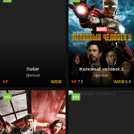
Побег
Железный человек 2
(фильм)
(фильм)
7.5
6.9
HD
HD