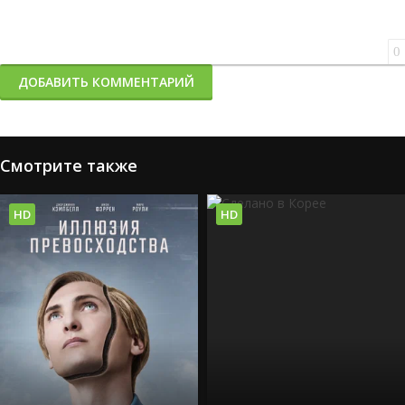
0
ДОБАВИТЬ КОММЕНТАРИЙ
Смотрите также
HD
HD