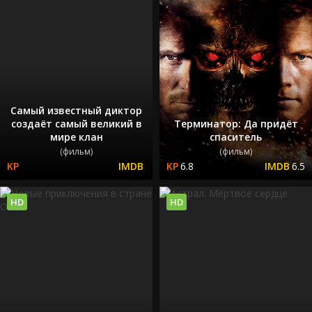
Самый известный диктор
создаёт самый великий в
Терминатор: Да придёт
мире клан
спаситель
(фильм)
(фильм)
6.8
6.5
HD
HD