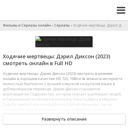
Фильмы и Сериалы онлайн
»
Сериалы
» Ходячие мертвецы: Дэрил Диксон
Ходячие мертвецы: Дэрил Диксон (2023)
смотреть онлайн в Full HD
Ходячие мертвецы: Дэрил Диксон (2023) смотреть в режиме
онлайн в хорошем качестве HD 720, 1080 и 4к можно в интернете
полностью бесплатно с лучшей озвучкой на русском языке в
дублированном переводе. Дэрил Диксон становится
вербовщиком Содружества, которое спасает уцелевших людей,
и параллельно он пытается отыскать Рика Граймса и Мишонн.
Судьба заносит его на корабле из США во Францию, где он
знакомится с местными повстанцами и берется за опасную
миссию - забрать мальчика Лорана от его тети и увезти в Париж.
Развернуть описание
Ходят слухи, что ребенок - новый мессия, ведь он рожден
от матери-зомби, но при этом сам остался здоровым.