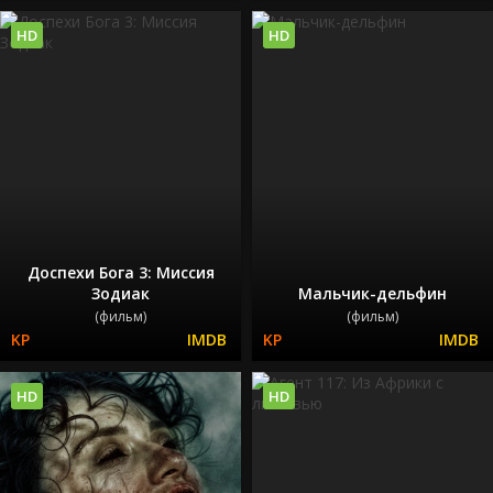
HD
HD
Доспехи Бога 3: Миссия
Зодиак
Мальчик-дельфин
(фильм)
(фильм)
HD
HD