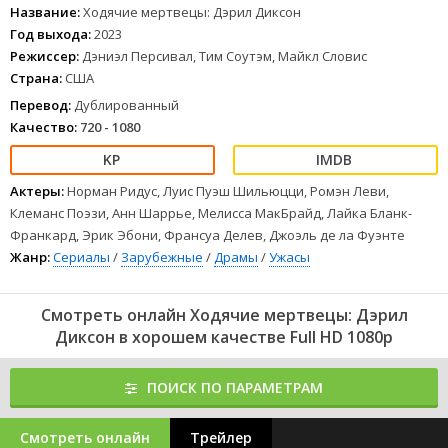
1
2
3
4
5
6
7
8
Название:
Ходячие мертвецы: Дэрил Диксон
Год выхода:
2023
Режиссер:
Дэниэл Персивал, Тим Соутэм, Майкл Словис
Страна:
США
Перевод:
Дублированный
Качество:
720 - 1080
Актеры:
Норман Ридус, Луис Пуэш Шильюцци, Ромэн Леви,
Клеманс Поэзи, Анн Шаррье, Мелисса МакБрайд, Лайка Бланк-
Франкард, Эрик Эбони, Франсуа Делев, Джоэль де ла Фуэнте
Жанр:
Сериалы
/
Зарубежные
/
Драмы
/
Ужасы
Смотреть онлайн Ходячие мертвецы: Дэрил
Диксон в хорошем качестве Full HD 1080p
ПОИСК ПО ПАРАМЕТРАМ
Смотреть онлайн
Трейлер