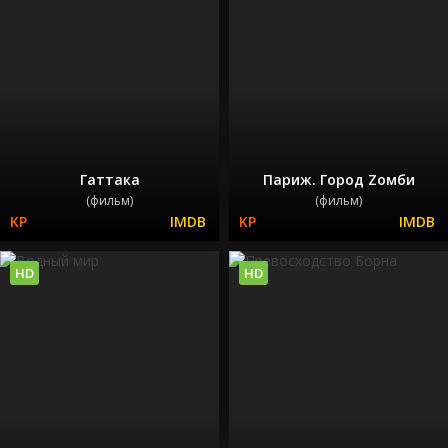
Гаттака
Париж. Город Zомби
(фильм)
(фильм)
HD
HD