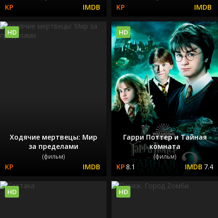
HD
HD
Ходячие мертвецы: Мир
Гарри Поттер и Тайная
за пределами
комната
(фильм)
(фильм)
8.1
7.4
HD
HD