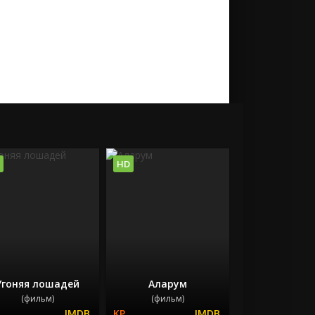
HD
Угоняя лошадей
Аларум
(фильм)
(фильм)