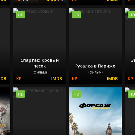
HD
HD
HD
Спартак: Кровь и
З
песок
Русалка в Париже
(фильм)
(фильм)
HD
HD
HD
ц: