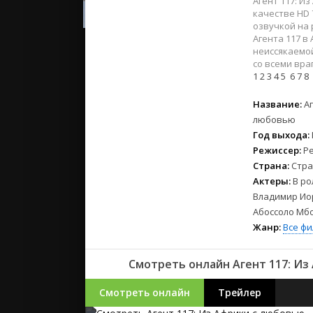
Агент 117: И
2023
качестве HD 
2022
озвучкой на 
2021
Агента 117 в
неиссякаемой
со всеми вра
Русские
1
2
3
4
5
6
7
8
СССР
Название:
Аг
Зарубежн
любовью
Год выхода:
Режиссер:
Ре
Страна:
Стра
Актеры:
В ро
Владимир Иор
Абоссоло Мб
Жанр:
Все ф
Смотреть онлайн Агент 117: Из
Смотреть онлайн
Трейлер