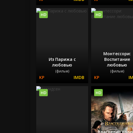
HD
HD
Монтессори:
Из Парижа с
Воспитание
любовью
любовью
(фильм)
(фильм)
HD
HD
Властелин коле