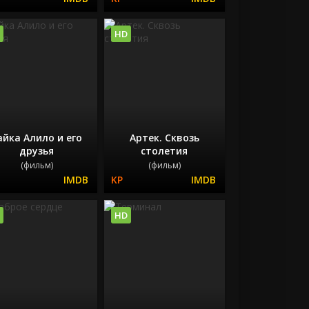
HD
айка Алило и его
Артек. Сквозь
друзья
столетия
(фильм)
(фильм)
HD