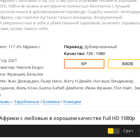
з Африки с любовью (Год: 2021) смотреть в режиме онлайн в хорошем
Детективы
2023
Семейные
720, 1080 и 4к можно в интернете полностью бесплатно с лучшей
Детские
2022
Спорт
русском языке в дублированном переводе. Судьба заносит легендар
Драмы
2021
Триллеры
 Африку, где горячее пустыни только женщины. Вооруженный
 уверенностью в себе и убийственной харизмой, он может справить
Комедии
Ужасы
гами, кроме самого себя.
Русские
Фантастика
СССР
Фэнтези
ент 117: Из Африки с
Перевод:
Дублированный
ые
Зарубежные
Качество:
720 - 1080
Фильмы из соцетей
Год: 2021
жиссер: Николя Бедос
на: Франция, Бельгия
лях: Жан Дюжарден, Пьер Нинэ, Фату Н'Диайе, Наташа Линдинжер,
данов, Жиль Коэн, Балла Хабиб Дембеле, Иван Франек, Пол Уайт, Э
о
ильмы
/
Зарубежные
/
Боевики
/
Комедии
 Африки с любовью в хорошем качестве Full HD 1080p
Свет