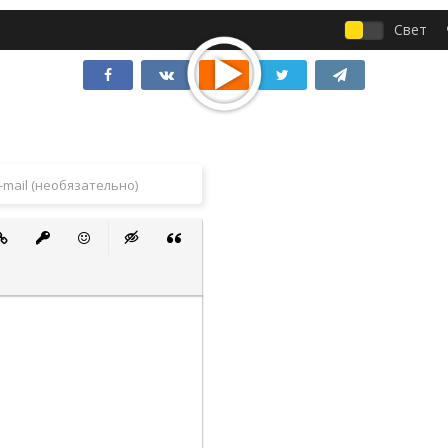
Свет
 список
ванный список
тавить ссылку
Вставить защищенную ссылку
Вставить смайлик
Вставка скрытого текста
Вставка цитаты