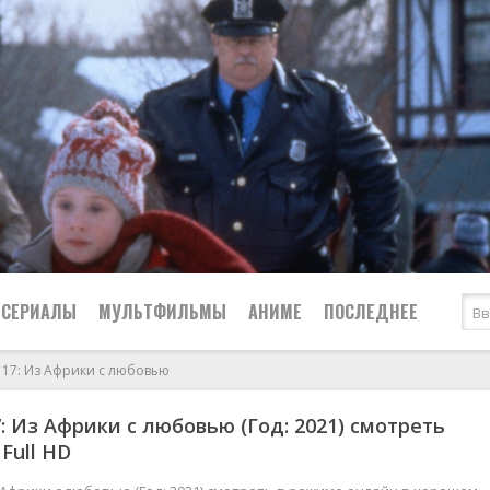
СЕРИАЛЫ
МУЛЬТФИЛЬМЫ
АНИМЕ
ПОСЛЕДНЕЕ
117: Из Африки с любовью
Все
Криминал
7: Из Африки с любовью (Год: 2021) смотреть
Боевики
Мелодрамы
Full HD
Военные
2024
Приключения