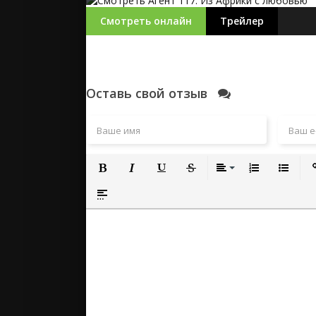
Смотреть онлайн
Трейлер
Оставь свой отзыв
Полужирный
Курсив
Подчеркнутый
Зачеркнутый
Выравнивание
Нумерованный
Маркиро
Вс
Вставка спойлера