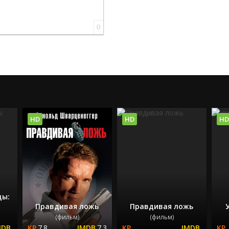
0
HD
HD
HD
цы:
Правдивая ложь
Правдивая ложь
(фильм)
(фильм)
7.8
7.3