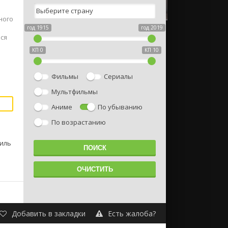
ного
год 1915
год 2019
ся
КП 0
КП 10
Фильмы
Сериалы
Мультфильмы
Аниме
По убыванию
По возрастанию
миль
Добавить в закладки
Есть жалоба?