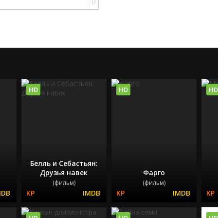
0
HD
HD
HD
Белль и Себастьян:
Друзья навек
Фарго
(фильм)
(фильм)
HD
HD
HD