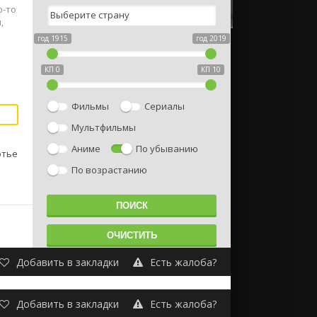
о-то
,
год 1915
год 2019
КП 0
КП 10
Фильмы
Сериалы
Мультфильмы
Аниме
По убыванию
отье
По возрастанию
Добавить в закладки
Есть жалоба?
Добавить в закладки
Есть жалоба?