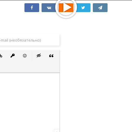
 список
ванный список
тавить ссылку
Вставить защищенную ссылку
Вставить смайлик
Вставка скрытого текста
Вставка цитаты