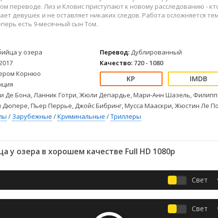
Детективы
2023
Семейные
м переводе. Лиз и Кловис приступают к новому расследованию - кт
Детские
2022
Спорт
ает девушек и не оставляет никаких следов. Работа осложняется тем
еперь есть 9-месячный сын Том.
Драмы
2021
Триллеры
Комедии
Ужасы
Русские
Фантастика
бийца у озера
Перевод:
Дублированный
2017
Качество:
720 - 1080
СССР
Фэнтези
ером Корнюо
ые
Зарубежные
нция
Фильмы из соцетей
 Де Бона, Ланник Готри, Жюли Депардье, Мари-Анн Шазель, Филипп
 Дюпере, Пьер Перрье, Джойс Бибринг, Мусса Мааскри, Жюстин Ле П
лы
/
Зарубежные
/
Криминальные
/
Триллеры
а у озера в хорошем качестве Full HD 1080p
Свет
Свет