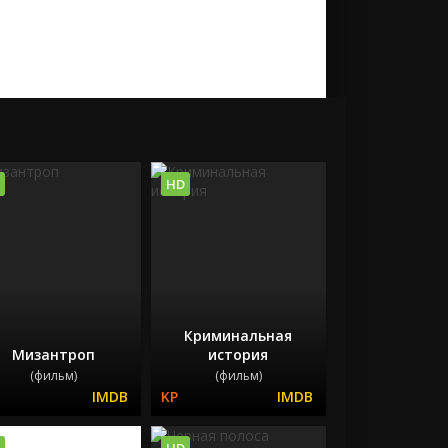
HD
Криминальная
Мизантроп
история
(фильм)
(фильм)
HD