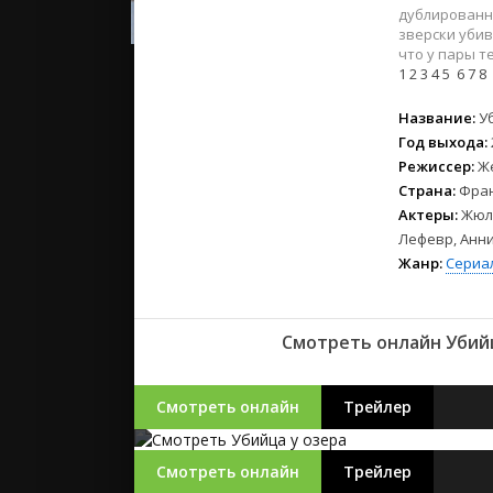
2023
дублированно
2022
зверски убив
что у пары т
2021
1
2
3
4
5
6
7
8
Русские
Название:
У
Год выхода:
СССР
Режиссер:
Ж
Зарубежн
Страна:
Фра
Актеры:
Жюли
Лефевр, Анни
Жанр:
Сериа
Смотреть онлайн Убийц
Смотреть онлайн
Трейлер
Смотреть онлайн
Трейлер