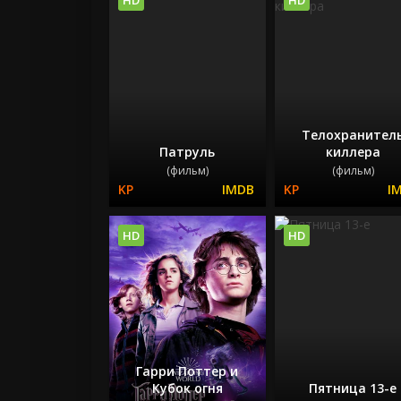
Телохранител
Патруль
киллера
(фильм)
(фильм)
HD
HD
Гарри Поттер и
Кубок огня
Пятница 13-е