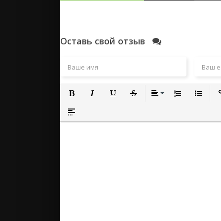
Оставь свой отзыв
Полужирный
Курсив
Подчеркнутый
Зачеркнутый
Выравнивание
Нумерованный
Маркиро
Вс
Вставка спойлера