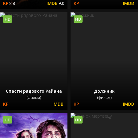
8.8
9.0
HD
HD
Спасти рядового Райана
Должник
(фильм)
(фильм)
HD
HD