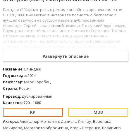
Блиндаж (2024) смотреть в режиме онлайн в хорошем качестве
HD 720, 1080 и 4к можно в интернете полностью бесплатно с
лучшей озвучкой на русском языке в дублированном
переводе. Сергей – врач
скорой
помощи. Его лучший друг, немец
Пауль раньше перегонял машины в Россию из Германии. Так они
и познакомились. У Пауля есть и ещё одно увлечение –
антиквариат. Он – чёрный копатель: ищет на
полях
сражений
немецкие награды, каски, оружие и продаёт их за бешеные
деньги.
Развернуть описание
1
2
3
4
5
6
7
8
Название:
Блиндаж
Год выхода:
2024
Режиссер:
Марк Горобец
Страна:
Россия
Перевод:
Дублированный
Качество:
720 - 1080
Актеры:
Александр Метелкин, Даниэль Литтау, Вероника
Мохирева, Маргарита Аброськина, Игорь Петренко, Владимир