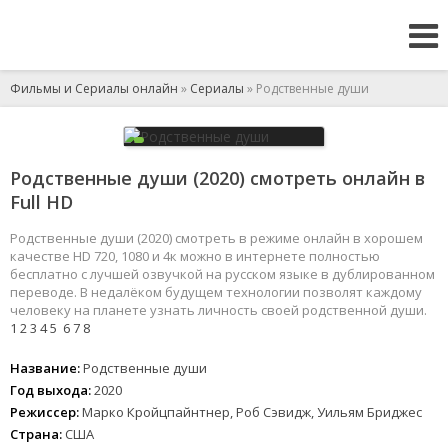
Фильмы и Сериалы онлайн
»
Сериалы
» Родственные души
Родственные души (2020) смотреть онлайн в
Full HD
Родственные души (2020) смотреть в режиме онлайн в хорошем
качестве HD 720, 1080 и 4к можно в интернете полностью
бесплатно с лучшей озвучкой на русском языке в дублированном
переводе. В недалёком будущем технологии позволят каждому
человеку на планете узнать личность своей родственной души.
1
2
3
4
5
6
7
8
Название:
Родственные души
Год выхода:
2020
Режиссер:
Марко Кройцпайнтнер, Роб Сэвидж, Уильям Бриджес
Страна:
США