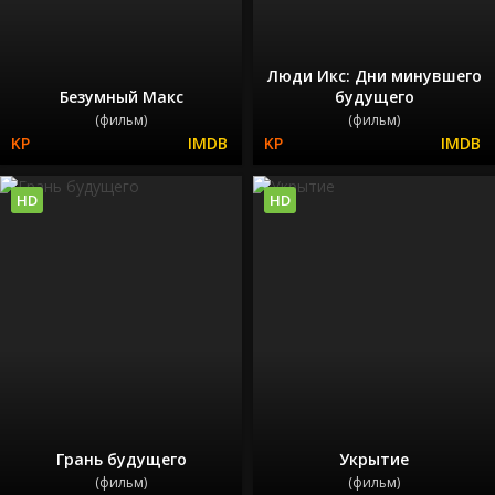
Люди Икс: Дни минувшего
Безумный Макс
будущего
(фильм)
(фильм)
HD
HD
Грань будущего
Укрытие
(фильм)
(фильм)