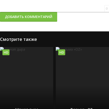
0
ДОБАВИТЬ КОММЕНТАРИЙ
Смотрите также
HD
HD