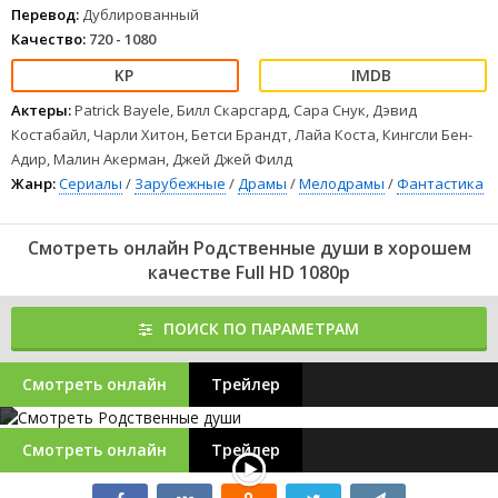
Перевод:
Дублированный
Качество:
720 - 1080
Актеры:
Patrick Bayele, Билл Скарсгард, Сара Снук, Дэвид
Костабайл, Чарли Хитон, Бетси Брандт, Лайа Коста, Кингсли Бен-
Адир, Малин Акерман, Джей Джей Филд
Жанр:
Сериалы
/
Зарубежные
/
Драмы
/
Мелодрамы
/
Фантастика
Смотреть онлайн Родственные души в хорошем
качестве Full HD 1080p
ПОИСК ПО ПАРАМЕТРАМ
Смотреть онлайн
Трейлер
Смотреть онлайн
Трейлер