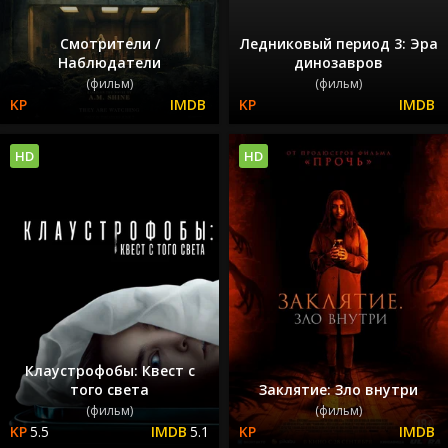
Смотрители /
Ледниковый период 3: Эра
Наблюдатели
динозавров
(фильм)
(фильм)
HD
HD
Клаустрофобы: Квест с
того света
Заклятие: Зло внутри
(фильм)
(фильм)
5.5
5.1