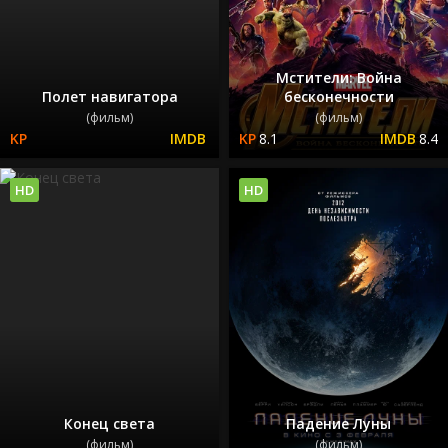
Мстители: Война
Полет навигатора
бесконечности
(фильм)
(фильм)
8.1
8.4
HD
HD
Конец света
Падение Луны
(фильм)
(фильм)