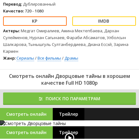
Перевод:
Дублированный
Качество:
720 - 1080
Актеры:
Медгат Омиралиев, Амина Мектепбаева, Дархан
Сулейменов, Нурлан Сагынаев, Фараби Абсаматов, Улболсын
Шалкарова, Тынышгуль Султанбердиева, Диана Ессэй, Зарина
Кармен
Жанр:
Сериалы
/
Все фильмы
/
Драмы
Смотреть онлайн Дворцовые тайны в хорошем
качестве Full HD 1080p
ПОИСК ПО ПАРАМЕТРАМ
Смотреть онлайн
Трейлер
Смотреть онлайн
Трейлер