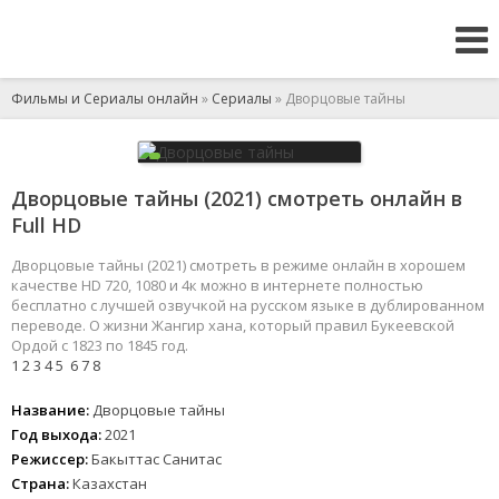
Фильмы и Сериалы онлайн
»
Сериалы
» Дворцовые тайны
Дворцовые тайны (2021) смотреть онлайн в
Full HD
Дворцовые тайны (2021) смотреть в режиме онлайн в хорошем
качестве HD 720, 1080 и 4к можно в интернете полностью
бесплатно с лучшей озвучкой на русском языке в дублированном
переводе. О жизни Жангир хана, который правил Букеевской
Ордой с 1823 по 1845 год.
1
2
3
4
5
6
7
8
Название:
Дворцовые тайны
Год выхода:
2021
Режиссер:
Бакыттас Санитас
Страна:
Казахстан