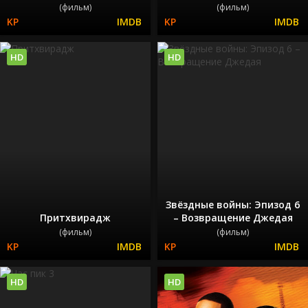
(фильм)
(фильм)
HD
HD
Звёздные войны: Эпизод 6
Притхвирадж
– Возвращение Джедая
(фильм)
(фильм)
HD
HD