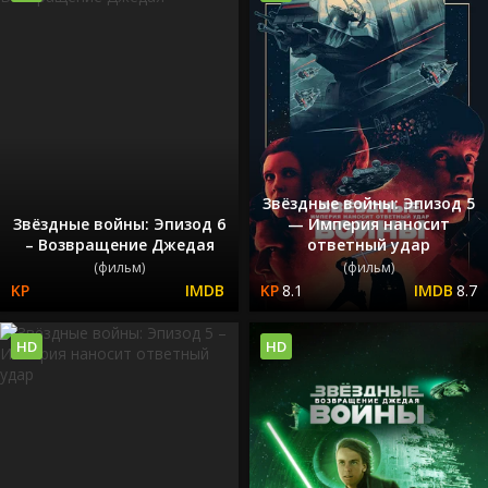
Звёздные войны: Эпизод 5
Звёздные войны: Эпизод 6
— Империя наносит
– Возвращение Джедая
ответный удар
(фильм)
(фильм)
8.1
8.7
HD
HD