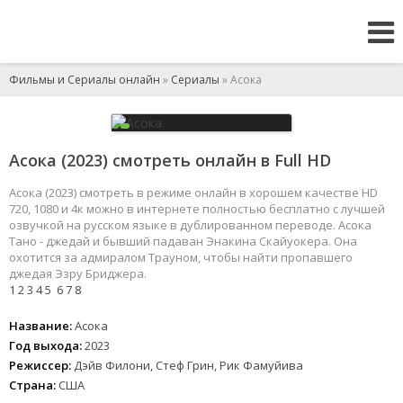
Фильмы и Сериалы онлайн
»
Сериалы
» Асока
Асока (2023) смотреть онлайн в Full HD
Асока (2023) смотреть в режиме онлайн в хорошем качестве HD
720, 1080 и 4к можно в интернете полностью бесплатно с лучшей
озвучкой на русском языке в дублированном переводе. Асока
Тано - джедай и бывший падаван Энакина Скайуокера. Она
охотится за адмиралом Трауном, чтобы найти пропавшего
джедая Эзру Бриджера.
1
2
3
4
5
6
7
8
Название:
Асока
Год выхода:
2023
Режиссер:
Дэйв Филони, Стеф Грин, Рик Фамуйива
Страна:
США