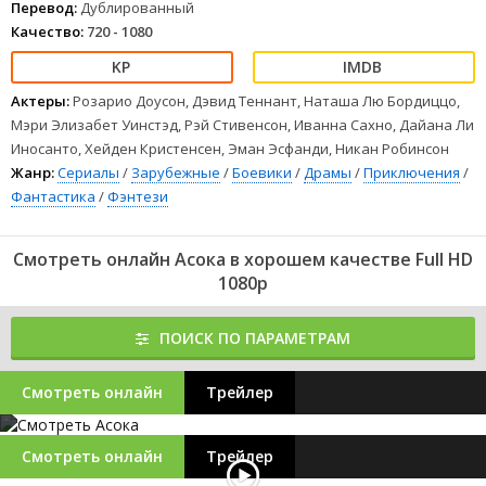
Перевод:
Дублированный
Качество:
720 - 1080
Актеры:
Розарио Доусон, Дэвид Теннант, Наташа Лю Бордиццо,
Мэри Элизабет Уинстэд, Рэй Стивенсон, Иванна Сахно, Дайана Ли
Иносанто, Хейден Кристенсен, Эман Эсфанди, Никан Робинсон
Жанр:
Сериалы
/
Зарубежные
/
Боевики
/
Драмы
/
Приключения
/
Фантастика
/
Фэнтези
Смотреть онлайн Асока в хорошем качестве Full HD
1080p
ПОИСК ПО ПАРАМЕТРАМ
Смотреть онлайн
Трейлер
Смотреть онлайн
Трейлер