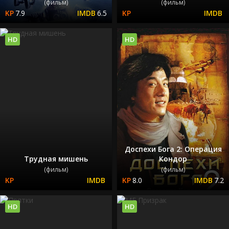
(фильм)
(фильм)
7.9
6.5
HD
HD
Доспехи Бога 2: Операция
Трудная мишень
Кондор
(фильм)
(фильм)
8.0
7.2
HD
HD