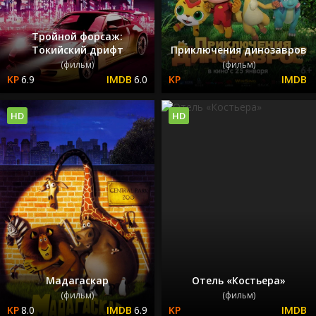
Тройной форсаж:
Токийский дрифт
Приключения динозавров
(фильм)
(фильм)
6.9
6.0
HD
HD
Мадагаскар
Отель «Костьера»
(фильм)
(фильм)
8.0
6.9