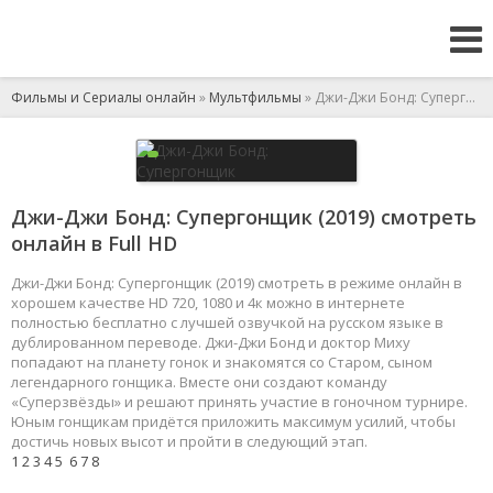
Фильмы и Сериалы онлайн
»
Мультфильмы
» Джи-Джи Бонд: Супергонщик
Джи-Джи Бонд: Супергонщик (2019) смотреть
онлайн в Full HD
Джи-Джи Бонд: Супергонщик (2019) смотреть в режиме онлайн в
хорошем качестве HD 720, 1080 и 4к можно в интернете
полностью бесплатно с лучшей озвучкой на русском языке в
дублированном переводе. Джи-Джи Бонд и доктор Миху
попадают на планету гонок и знакомятся со Старом, сыном
легендарного гонщика. Вместе они создают команду
«Суперзвёзды» и решают принять участие в гоночном турнире.
Юным гонщикам придётся приложить максимум усилий, чтобы
достичь новых высот и пройти в следующий этап.
1
2
3
4
5
6
7
8