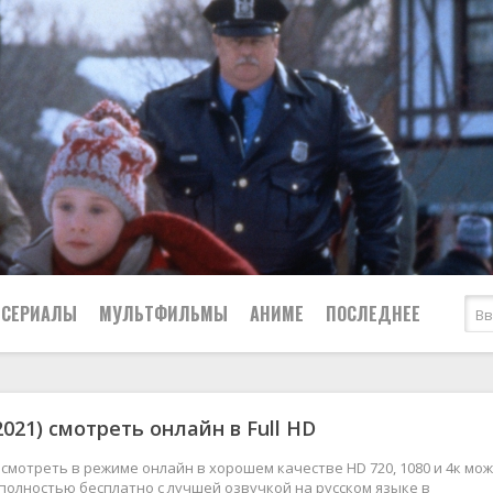
СЕРИАЛЫ
МУЛЬТФИЛЬМЫ
АНИМЕ
ПОСЛЕДНЕЕ
Все
Криминал
2021) смотреть онлайн в Full HD
Боевики
Мелодрамы
Военные
2024
Приключения
) смотреть в режиме онлайн в хорошем качестве HD 720, 1080 и 4к мо
полностью бесплатно с лучшей озвучкой на русском языке в