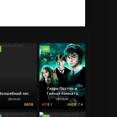
HD
Гарри Поттер и
Волшебный лес
Тайная комната
(фильм)
(фильм)
8.1
7.4