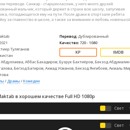
Детективы
2023
Семейные
м переводе. Санжар - старшеклассник, у него много друзей.
Детские
2022
Спорт
лованный мальчик, который держит в страхе всю школу, запугивая
ика, попадающегося ему на пути. После драки в спортзале ребята
Драмы
2021
Триллеры
ну за главенство в школе, а также за внимание и любовь новенькой
Комедии
Ужасы
Русские
Фантастика
aktab
Перевод:
Дублированный
СССР
Фэнтези
2021
Качество:
720 - 1080
ые
Зарубежные
хтиер Туляганов
Фильмы из соцетей
кистан
 Абдуллаева, Аббас Бахадиров, Бузрук Бахтиёров, Бекзод Абдумалик
алова, Бегзод Батиров, Ахмад Усманов, Бекзод Янгибоев, Акмаль Ми
това
лы
/
Драмы
/
Комедии
aktab в хорошем качестве Full HD 1080p
Свет
Свет