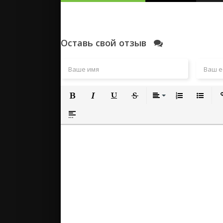
Оставь свой отзыв
Полужирный
Курсив
Подчеркнутый
Зачеркнутый
Выравнивание
Нумерованный
Маркиро
Вс
Вставка спойлера