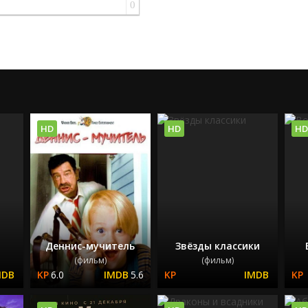
0
HD
HD
HD
Деннис-мучитель
Звёзды классики
(фильм)
(фильм)
6.0
5.6