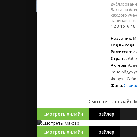
2023
дублированно
2022
Бахти - изба
каждого учен
2021
начинают вой
1
2
3
4
5
6
7
8
Русские
Название:
M
СССР
Год выхода:
Зарубежн
Режиссер:
И
Страна:
Узбе
Актеры:
Асал
Рано Абдумут
Феруза Саби
Жанр:
Сериа
Смотреть онлайн M
Смотреть онлайн
Трейлер
Смотреть онлайн
Трейлер