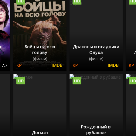
HD
HD
HD
и
Бойцы на всю
Драконы и всадники
голову
Олуха
(фильм)
(фильм)
7.7
HD
HD
HD
Рожденный в
ь
Догмэн
рубашке