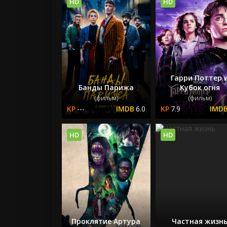
HD
HD
Гарри Поттер 
Банды Парижа
Кубок огня
(фильм)
(фильм)
---
6.0
7.9
HD
HD
Проклятие Артура
Частная жизн