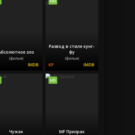
HD
Развод в стиле кунг-
Абсолютное зло
фу
(фильм)
(фильм)
HD
Чужак
MF Призрак