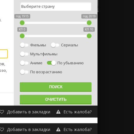
год 1915
год 2019
.
КП 0
КП 10
Фильмы
Сериалы
Мультфильмы
Аниме
По убыванию
ов,
рзо,
По возрастанию
Добавить в закладки
Есть жалоба?
Добавить в закладки
Есть жалоба?