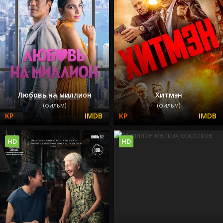
Любовь на миллион
Хитмэн
(фильм)
(фильм)
HD
HD