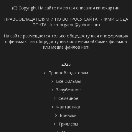
(C) Copyright На сайте имеются описания кинокартин.
ПРАВООБЛАДАТЕЛЯМ И ПО ВОПРОСУ САЙТА →
ЖМИ СЮДА
ПОЧТА - lukmorgame@yahoo.com
На сайте размещается только общедоступная иноформация
о фильмах - из общедоступных источников! Самих фильмов
или медиа файлов нет!
2025
Правообладателям
Все фильмы
Зарубежное
Семейное
Фантастика
Боевики
Триллеры