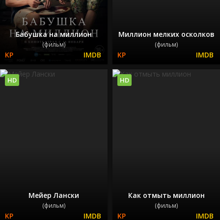
Бабушка на миллион
Миллион мелких осколков
(фильм)
(фильм)
HD
HD
Мейер Лански
Как отмыть миллион
(фильм)
(фильм)