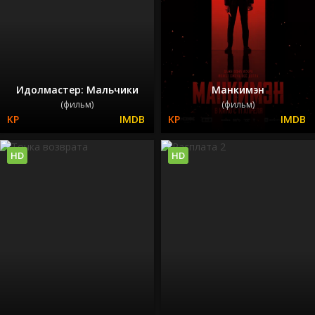
Идолмастер: Мальчики
Манкимэн
(фильм)
(фильм)
HD
HD