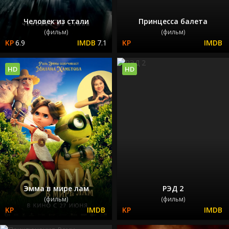
Человек из стали
Принцесса балета
(фильм)
(фильм)
6.9
7.1
HD
HD
Эмма в мире лам
РЭД 2
(фильм)
(фильм)