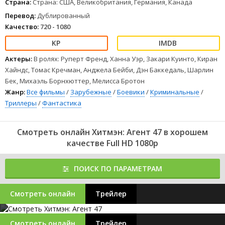
Страна:
Страна: США, Великобритания, Германия, Канада
Перевод:
Дублированный
Качество:
720 - 1080
Актеры:
В ролях: Руперт Френд, Ханна Уэр, Закари Куинто, Киран
Хайндс, Томас Кречман, Анджела Бейби, Дэн Баккедаль, Шарлин
Бек, Михаэль Борнхюттер, Мелисса Бротон
Жанр:
Все фильмы
/
Зарубежные
/
Боевики
/
Криминальные
/
Триллеры
/
Фантастика
Смотреть онлайн Хитмэн: Агент 47 в хорошем
качестве Full HD 1080p
ПОИСК ПО ПАРАМЕТРАМ
Смотреть онлайн
Трейлер
Смотреть онлайн
Трейлер