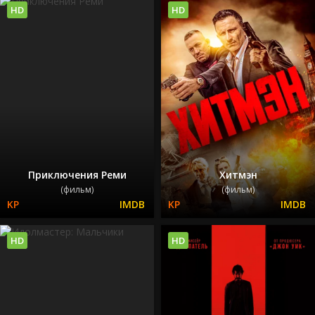
HD
HD
Приключения Реми
Хитмэн
(фильм)
(фильм)
HD
HD