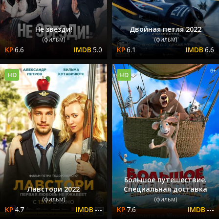
Не звезди!
Двойная петля 2022
(фильм)
(фильм)
6.6
5.0
6.1
6.6
HD
HD
Большое путешествие.
Лавстори 2022
Специальная доставка
(фильм)
(фильм)
4.7
---
7.6
---