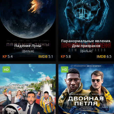
Паранормальные явления.
Падение Луны
Дом призраков
(фильм)
(фильм)
5.4
5.1
5.8
6.5
HD
HD