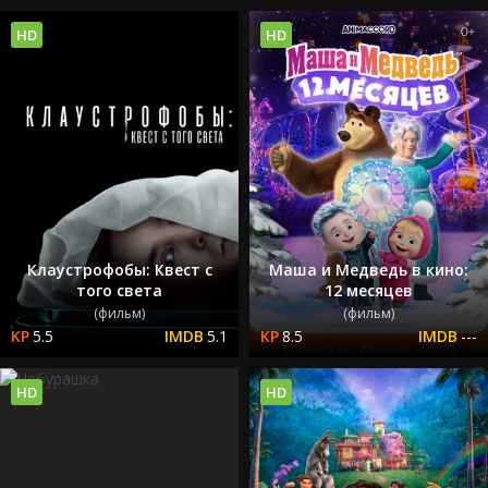
HD
HD
Клаустрофобы: Квест с
Маша и Медведь в кино:
того света
12 месяцев
(фильм)
(фильм)
5.5
5.1
8.5
---
HD
HD