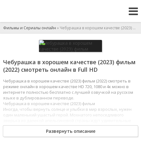
Фильмы и Сериалы онлайн
» Чебурашка в хорошем качестве (2023) фильм
Чебурашка в хорошем качестве (2023) фильм
(2022) смотреть онлайн в Full HD
Чебурашка в хорошем качестве (2023) фильм (2022) смотреть в
режиме онлайн в хорошем качестве HD 720, 1080 и 4к можно в
интернете полностью бесплатно с лучшей озвучкой на русском
языке в дублированном переводе.
Чебурашка в хорошем качестве (2023) фильм
Иногда, чтобы вернуть солнце и улыбки в мир взрослых, нужен
один маленький ушастый герой. Мохнатого непоседливого
зверька из далекой апельсиновой страны ждут удивительные
приключения в тихом приморском городке, где ему предстоит.
Развернуть описание
Помогать и мешать! — ему в этом будут нелюдимый старик-
садовник, странная тетя-модница и ее капризная внучка,