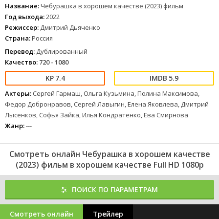
мальчик, который никак не начнет говорить, и его мама, которой
Название:
Чебурашка в хорошем качестве (2023) фильм
приходится несладко, хотя она и варит самый вкусный на свете
Год выхода:
2022
шоколад.
Режиссер:
Дмитрий Дьяченко
209
210
211
212
213
214
215
216
217
218
219
220
221
Страна:
Россия
1
2
3
4
5
6
7
8
Перевод:
Дублированный
Качество:
720 - 1080
7.4
5.9
Актеры:
Сергей Гармаш, Ольга Кузьмина, Полина Максимова,
Федор Добронравов, Сергей Лавыгин, Елена Яковлева, Дмитрий
Лысенков, Софья Зайка, Илья Кондратенко, Ева Смирнова
Жанр:
---
Смотреть онлайн Чебурашка в хорошем качестве
(2023) фильм в хорошем качестве Full HD 1080p
ПОИСК ПО ПАРАМЕТРАМ
Смотреть онлайн
Трейлер