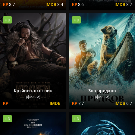
8.7
8.4
8.6
8.7
HD
HD
Крэйвен-охотник
Зов предков
(фильм)
(фильм)
-
-
7.7
6.7
HD
HD