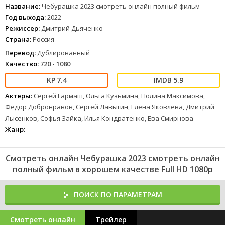
и приключения.
Название:
Чебурашка 2023 смотреть онлайн полный фильм
209
210
211
212
213
214
215
216
217
218
219
220
221
Год выхода:
2022
Режиссер:
Дмитрий Дьяченко
1
2
3
4
5
6
7
8
Страна:
Россия
Перевод:
Дублированный
Качество:
720 - 1080
7.4
5.9
Актеры:
Сергей Гармаш, Ольга Кузьмина, Полина Максимова,
Федор Добронравов, Сергей Лавыгин, Елена Яковлева, Дмитрий
Лысенков, Софья Зайка, Илья Кондратенко, Ева Смирнова
Жанр:
---
Смотреть онлайн Чебурашка 2023 смотреть онлайн
полный фильм в хорошем качестве Full HD 1080p
ПОИСК ПО ПАРАМЕТРАМ
Смотреть онлайн
Трейлер