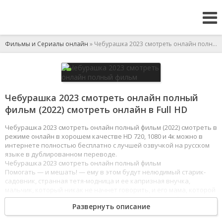
Фильмы и Сериалы онлайн
» Чебурашка 2023 смотреть онлайн полный фильм
Чебурашка 2023 смотреть онлайн полный
фильм (2022) смотреть онлайн в Full HD
Чебурашка 2023 смотреть онлайн полный фильм (2022) смотреть в
режиме онлайн в хорошем качестве HD 720, 1080 и 4к можно в
интернете полностью бесплатно с лучшей озвучкой на русском
языке в дублированном переводе.
Чебурашка 2023 смотреть онлайн полный фильм
Помогать — и мешать! — ему в этом будут нелюдимый старик-
садовник, странная тетя-модница и ее капризная внучка,
мальчик, который никак не начнет говорить, и его мама, которой
приходится несладко, хотя она и варит самый вкусный на свете
Развернуть описание
шоколад. И многие-многие другие, в чью жизнь вместе
с ароматом апельсинов вот-вот ворвутся волшебство