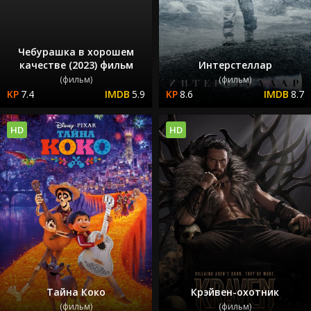
Чебурашка в хорошем
качестве (2023) фильм
Интерстеллар
(фильм)
(фильм)
7.4
5.9
8.6
8.7
HD
HD
Тайна Коко
Крэйвен-охотник
(фильм)
(фильм)