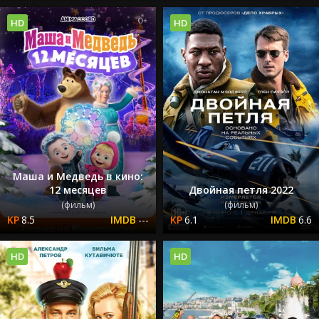
HD
HD
Маша и Медведь в кино:
12 месяцев
Двойная петля 2022
(фильм)
(фильм)
8.5
---
6.1
6.6
HD
HD