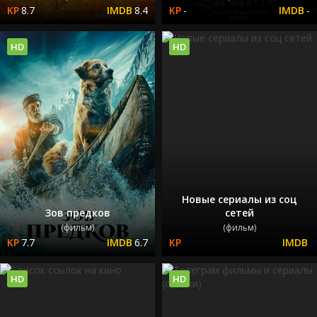
8.7
8.4
-
-
HD
HD
Новые сериалы из соц
Зов предков
сетей
(фильм)
(фильм)
7.7
6.7
HD
HD