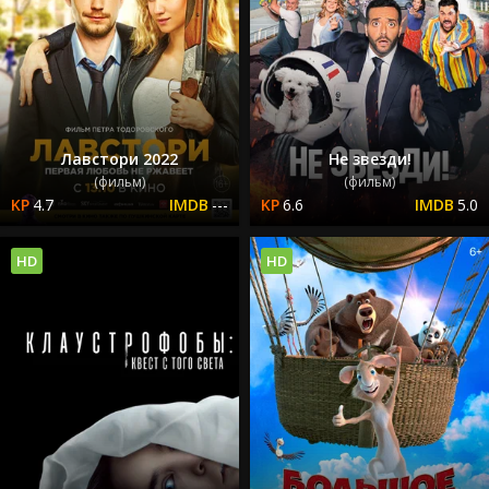
Лавстори 2022
Не звезди!
(фильм)
(фильм)
4.7
---
6.6
5.0
HD
HD