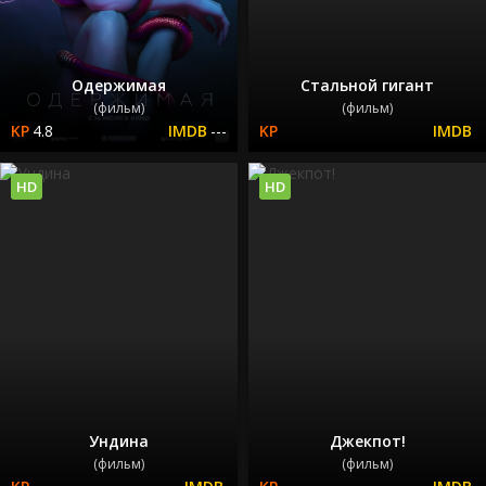
Одержимая
Стальной гигант
(фильм)
(фильм)
4.8
---
HD
HD
Ундина
Джекпот!
(фильм)
(фильм)