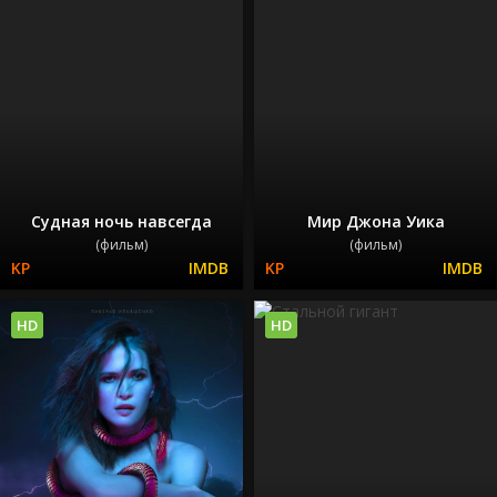
Судная ночь навсегда
Мир Джона Уика
(фильм)
(фильм)
HD
HD