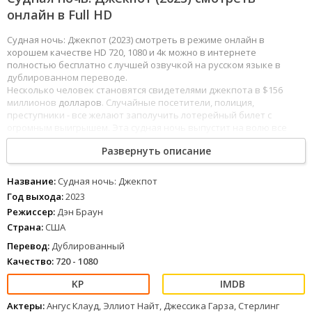
онлайн в Full HD
Судная ночь: Джекпот (2023) смотреть в режиме онлайн в
хорошем качестве HD 720, 1080 и 4к можно в интернете
полностью бесплатно с лучшей озвучкой на русском языке в
дублированном переводе.
Несколько человек становятся свидетелями джекпота в $156
миллионов
долларов
. Случайные посетители, полиция,
преступники - все желают заполучить лотерейный билет с
огромным выигрышем. Эта судная ночь выпустит на волю все
людские
пороки.
Развернуть описание
1
2
3
4
5
6
7
8
Название:
Судная ночь: Джекпот
Год выхода:
2023
Режиссер:
Дэн Браун
Страна:
США
Перевод:
Дублированный
Качество:
720 - 1080
Актеры:
Ангус Клауд, Эллиот Найт, Джессика Гарза, Стерлинг