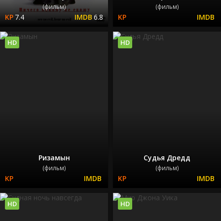
(фильм)
(фильм)
7.4
6.8
HD
HD
Ризамын
Судья Дредд
(фильм)
(фильм)
HD
HD