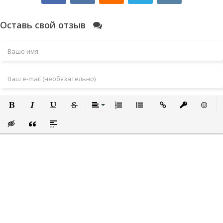
Оставь свой отзыв
Полужирный
Курсив
Подчеркнутый
Зачеркнутый
Выравнивание
Нумерованный список
Маркированный список
Вставить ссылку
Вставить за
Встави
Вставка скрытого текста
Вставка цитаты
Вставка спойлера