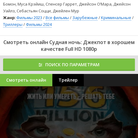
Бомон, Муса Крэйиш, Спенсер Гаррет, Джейсон О’Мара, Джейсон
Уайлз, Себастьян Соцци, Джейлен Мур
Жанр:
Фильмы 2023
/
Все фильмы
/
Зарубежные
/
Криминальные
/
Триллеры
/
Фильмы 2024
Смотреть онлайн Судная ночь: Джекпот в хорошем
качестве Full HD 1080p
ПОИСК ПО ПАРАМЕТРАМ
Смотреть онлайн
Трейлер