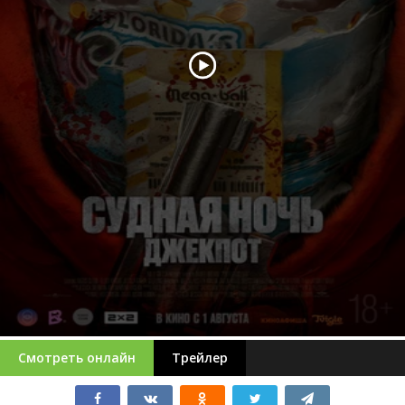
Смотреть онлайн
Трейлер