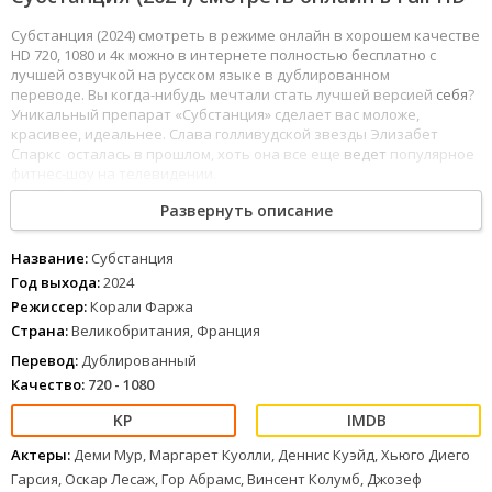
Субстанция (2024) смотреть в режиме онлайн в хорошем качестве
HD 720, 1080 и 4к можно в интернете полностью бесплатно с
лучшей озвучкой на русском языке в дублированном
переводе. Вы когда-нибудь мечтали стать лучшей версией
себя
?
Уникальный препарат «Субстанция» сделает вас моложе,
красивее, идеальнее. Слава голливудской звезды Элизабет
Спаркс осталась в прошлом, хоть она все еще
ведет
популярное
фитнес-шоу на телевидении.
1
2
3
4
5
6
7
8
Развернуть описание
Название:
Субстанция
Год выхода:
2024
Режиссер:
Корали Фаржа
Страна:
Великобритания, Франция
Перевод:
Дублированный
Качество:
720 - 1080
Актеры:
Деми Мур, Маргарет Куолли, Деннис Куэйд, Хьюго Диего
Гарсия, Оскар Лесаж, Гор Абрамс, Винсент Колумб, Джозеф