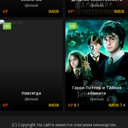
(фильм)
(фильм)
HD
HD
Гарри Поттер и Тайная
Навсегда
комната
(фильм)
(фильм)
8.1
7.4
(C) Copyright На сайте имеются описания кинокартин.