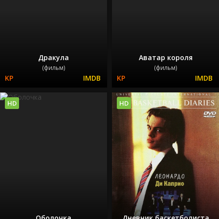
Дракула
Аватар короля
(фильм)
(фильм)
HD
HD
Оболочка
Дневник баскетболиста