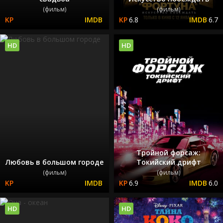
(фильм)
(фильм)
6.8
6.7
HD
HD
Тройной форсаж:
Любовь в большом городе
Токийский дрифт
(фильм)
(фильм)
6.9
6.0
HD
HD