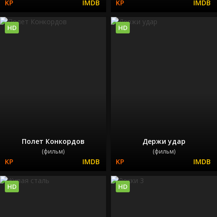
HD
HD
Полет Конкордов
Держи удар
(фильм)
(фильм)
HD
HD