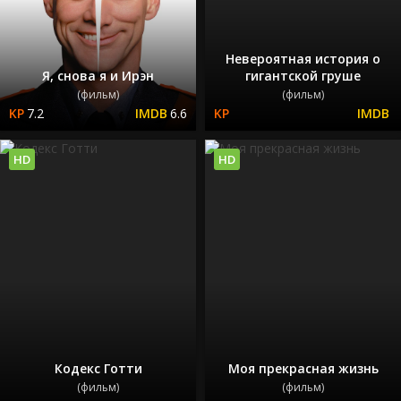
Невероятная история о
Я, снова я и Ирэн
гигантской груше
(фильм)
(фильм)
7.2
6.6
HD
HD
Кодекс Готти
Моя прекрасная жизнь
(фильм)
(фильм)