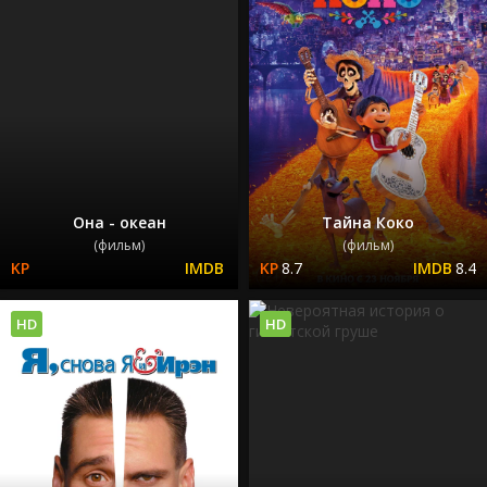
Она - океан
Тайна Коко
(фильм)
(фильм)
8.7
8.4
HD
HD