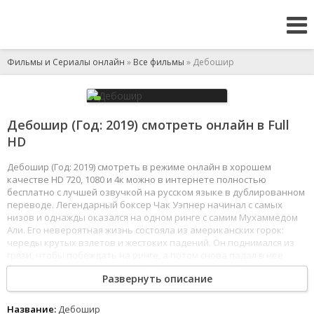
Фильмы и Сериалы онлайн
»
Все фильмы
» Дебошир
Дебошир (Год: 2019) смотреть онлайн в Full
HD
Дебошир (Год: 2019) смотреть в режиме онлайн в хорошем
качестве HD 720, 1080 и 4к можно в интернете полностью
бесплатно с лучшей озвучкой на русском языке в дублированном
переводе. Легендарный боксер Чак Уэпнер начинал с самых
низов и однажды оказался на одном ринге с самим Мухаммедом
Али. Его невероятная жизнь состояла из американских горок:
череды крутых взлетов и жестоких падений. Он поднимался из
грязи, чтобы побеждать на ринге, а потом снова падал в нее
отдавшись во власть выпивки. Бокс, женщины, победы и
Развернуть описание
поражения в истории легенды.
1
2
3
4
5
6
7
8
Название:
Дебошир