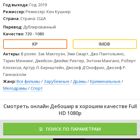
Год выхода:
Год: 2019
Режиссер:
Режиссер: Кен Кушнер
Страна:
Страна: США
Перевод:
Дублированный
Качество:
720 - 1080
Актеры:
В ролях: Зак Макгоуэн, Эми Смарт, Джо Пантольяно,
Тэрин Мэннинг, Джейсон Джеймс Рихтер, Энтони Мангано, Роберт
Клохесси, Артур Л. Бернштейн, Джозеф Д'Онофрио, Джозеф Р.
Ганнасколи
Жанр:
Все фильмы
/
Зарубежные
/
Драмы
/
Криминальные
/
Мелодрамы
/
Спорт
Смотреть онлайн Дебошир в хорошем качестве Full
HD 1080p
ПОИСК ПО ПАРАМЕТРАМ