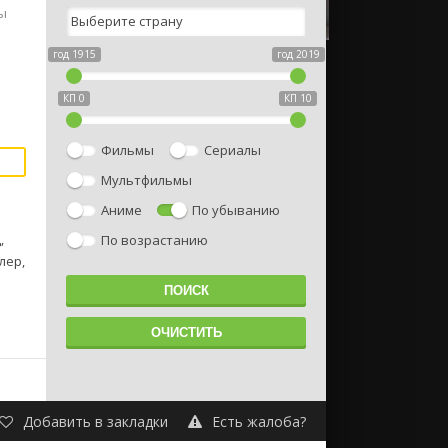
ы
год 1915
год 2019
КП 0
КП 10
Фильмы
Сериалы
Мультфильмы
Аниме
По убыванию
,
По возрастанию
лер,
Добавить в закладки
Есть жалоба?