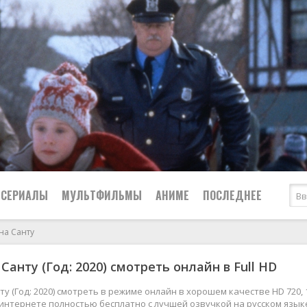
СЕРИАЛЫ
МУЛЬТФИЛЬМЫ
АНИМЕ
ПОСЛЕДНЕЕ
на Санту
Все
Криминал
Санту (Год: 2020) смотреть онлайн в Full HD
Боевики
Мелодрамы
Военные
2024
Приключения
ту (Год: 2020) смотреть в режиме онлайн в хорошем качестве HD 720, 
 интернете полностью бесплатно с лучшей озвучкой на русском язык