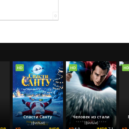
0
HD
HD
HD
у
Спасти Санту
Человек из стали
(фильм)
(фильм)
6.9
7.1