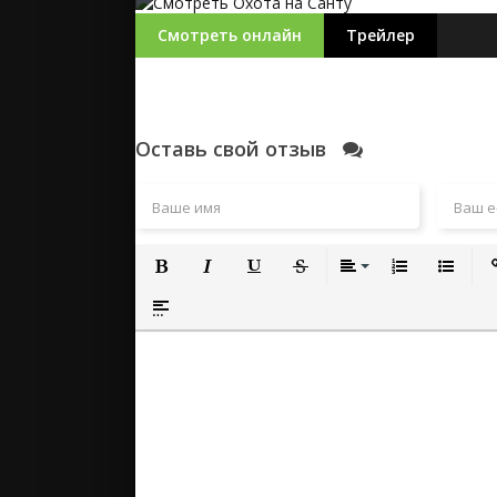
Смотреть онлайн
Трейлер
Оставь свой отзыв
Полужирный
Курсив
Подчеркнутый
Зачеркнутый
Выравнивание
Нумерованный
Маркиро
Вс
Вставка спойлера