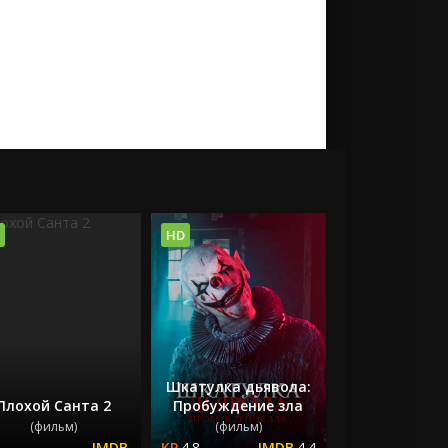
HD
Шкатулка дьявола:
Плохой Санта 2
Пробуждение зла
(фильм)
(фильм)
4.8
4.4