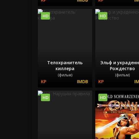
HD
HD
Телохранитель
Эльф и украден
киллера
Рождество
(фильм)
(фильм)
HD
HD