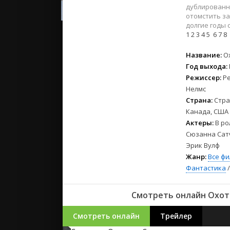
2023
дублированн
2022
отомстить за
долгие годы
2021
1
2
3
4
5
6
7
8
Русские
Название:
О
Год выхода:
СССР
Режиссер:
Р
Зарубежн
Нелмс
Страна:
Стра
Канада, США
Актеры:
В ро
Сюзанна Сатч
Эрик Вулф
Жанр:
Все ф
Фантастика
Смотреть онлайн Охота
Смотреть онлайн
Трейлер