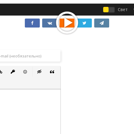
Свет
 список
ванный список
тавить ссылку
Вставить защищенную ссылку
Вставить смайлик
Вставка скрытого текста
Вставка цитаты