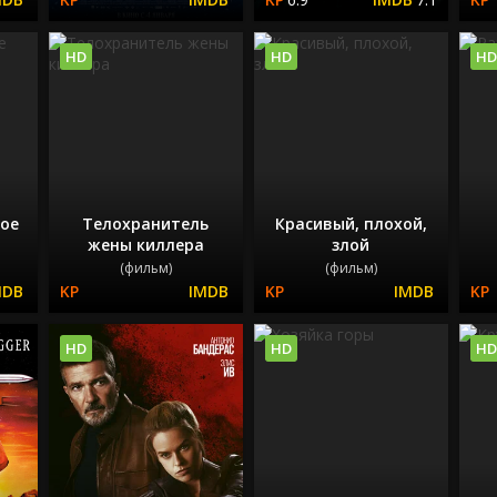
HD
HD
HD
ное
Телохранитель
Красивый, плохой,
жены киллера
злой
(фильм)
(фильм)
HD
HD
HD