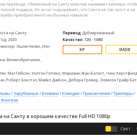
Детективы
2023
Семейные
ом переводе. Обиженный на Санту мальчик нанимает киллера, чтоб
Детские
2022
Спорт
 плохой подарок. Но он не подозревает, что Санта не так прост и за
 службы приобрел много необычных навыков.
Драмы
2021
Триллеры
Комедии
Ужасы
Русские
Фантастика
хота на Санту
Перевод:
Дублированный
Год: 2020
Качество:
720 - 1080
СССР
Фэнтези
ежиссер: Эшом Нелмс, Иэн
ые
Зарубежные
Фильмы из соцетей
на: Великобритания,
лях: Мэл Гибсон, Уолтон Гоггинс, Марианн Жан-Батист, Чэнс Херстфилд
и, Роберт Бокстэл, Майкл Дайсон, Дебора Гровер, Эллисон Грайр Бат
ильмы
/
Зарубежные
/
Боевики
/
Комедии
/
Приключения
/
Триллеры
/
/
Фэнтези
 на Санту в хорошем качестве Full HD 1080p
Свет