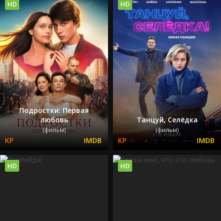
HD
HD
Подростки: Первая
любовь
Танцуй, Селёдка
(фильм)
(фильм)
HD
HD