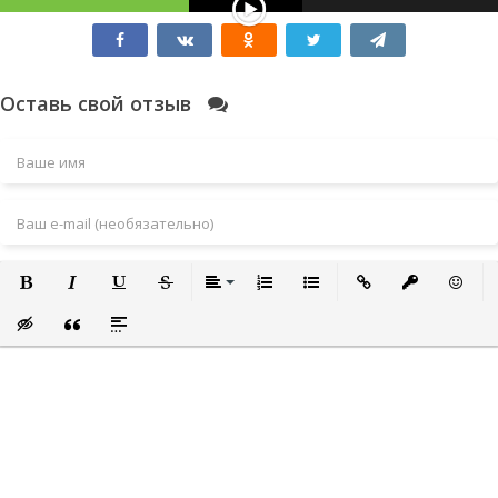
Оставь свой отзыв
Полужирный
Курсив
Подчеркнутый
Зачеркнутый
Выравнивание
Нумерованный список
Маркированный список
Вставить ссылку
Вставить за
Встави
Вставка скрытого текста
Вставка цитаты
Вставка спойлера