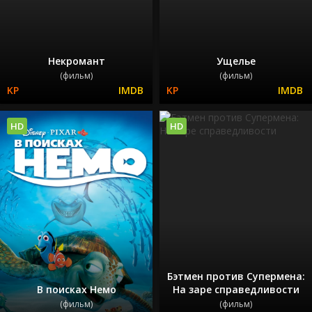
Некромант
Ущелье
(фильм)
(фильм)
HD
HD
Бэтмен против Супермена:
В поисках Немо
На заре справедливости
(фильм)
(фильм)