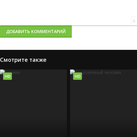
0
ДОБАВИТЬ КОММЕНТАРИЙ
Смотрите также
HD
HD