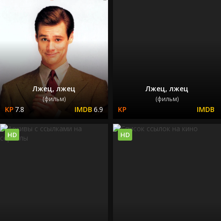
Лжец, лжец
Лжец, лжец
(фильм)
(фильм)
7.8
6.9
HD
HD