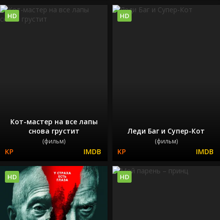
HD
HD
Кот-мастер на все лапы
снова грустит
Леди Баг и Супер-Кот
(фильм)
(фильм)
HD
HD