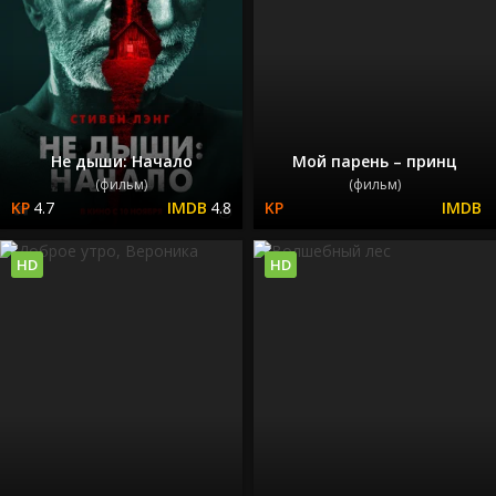
Не дыши: Начало
Мой парень – принц
(фильм)
(фильм)
4.7
4.8
HD
HD