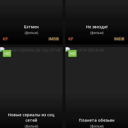
Бэтмен
Не звезди!
(фильм)
(фильм)
HD
HD
Новые сериалы из соц
сетей
Планета обезьян
(фильм)
(фильм)