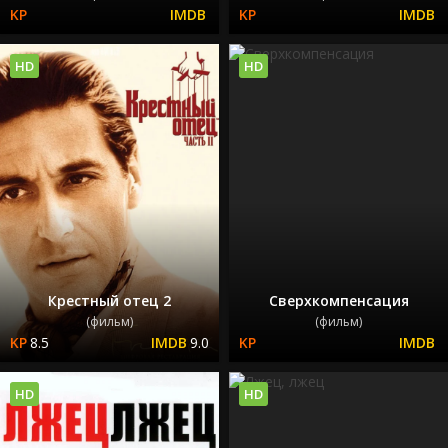
HD
HD
Крестный отец 2
Сверхкомпенсация
(фильм)
(фильм)
8.5
9.0
HD
HD