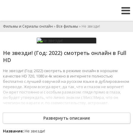
Фильмы и Сериалы онлайн
»
Все фильмы
» Не звезди!
Не звезди! (Год: 2022) смотреть онлайн в Full
HD
Не звезди! (Год: 2022) смотреть в режиме онлайн в хорошем
качестве HD 720, 1080 и 4к можно в интернете полностью
бесплатно с лучшей озвучкой на русском языке в дублированном
переводе. Жером всегда врет, да так, что и глазом не моргнет!
Он врет постоянно и с особым размахом: глядя прямо в глаза,
он будет утверждать, что лично знаком с Мисс Мира, что он
чемпион по карате и, по совместительству, астронавт.
Но однажды Жером просыпается в мире, где вся его ложь
Развернуть описание
становится правдой и все выдуманное начинает происходить
с ним на самом деле.
1
2
3
4
5
6
7
8
Название:
Не звезди!