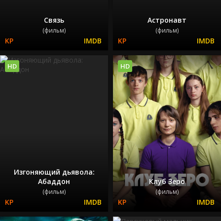
Связь
Астронавт
(фильм)
(фильм)
HD
HD
Изгоняющий дьявола:
Абаддон
Клуб Зеро
(фильм)
(фильм)