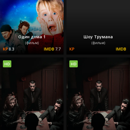
Один дома 1
Шоу Трумана
(фильм)
(фильм)
8.3
7.7
HD
HD