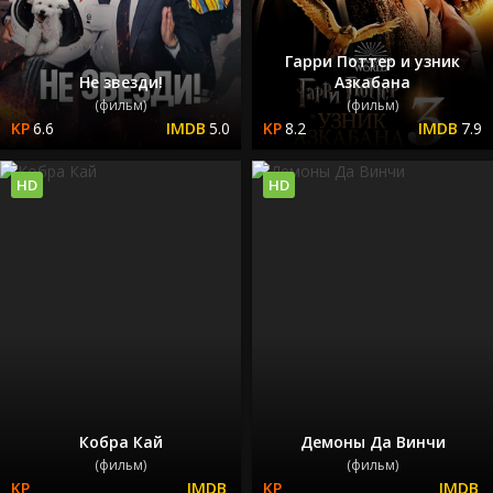
Гарри Поттер и узник
Не звезди!
Азкабана
(фильм)
(фильм)
6.6
5.0
8.2
7.9
HD
HD
Кобра Кай
Демоны Да Винчи
(фильм)
(фильм)