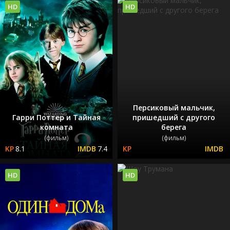
HD
HD
Персиковый мальчик,
Гарри Поттер и Тайная
пришедший с другого
комната
берега
(фильм)
(фильм)
8.1
7.4
HD
HD