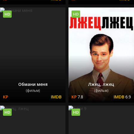
HD
HD
Обмани меня
Лжец, лжец
(фильм)
(фильм)
7.8
6.9
HD
HD