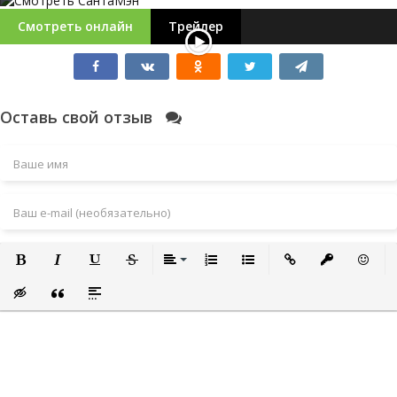
Смотреть онлайн
Трейлер
Оставь свой отзыв
Полужирный
Курсив
Подчеркнутый
Зачеркнутый
Выравнивание
Нумерованный список
Маркированный список
Вставить ссылку
Вставить за
Встави
Вставка скрытого текста
Вставка цитаты
Вставка спойлера