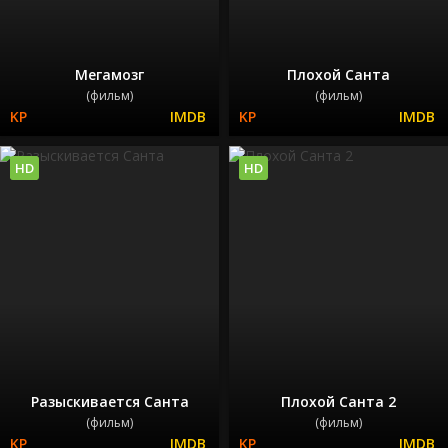
Мегамозг
Плохой Санта
(фильм)
(фильм)
HD
HD
Разыскивается Санта
Плохой Санта 2
(фильм)
(фильм)