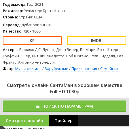
Год выхода:
Год: 2021
Режиссер:
Режиссер: Брэт Штерн
Страна:
Страна: США
Перевод:
Дублированный
Качество:
720 - 1080
Актеры:
В ролях: Д.С. Дуглас, Джон Винер, Бо Мари, Брэт Штерн,
Гриффин Эшер, Кит ДиБенедетто, Боб Юргенс, Стив Сидделл, Хая
Фрэйтс, Антонио Антонелли
Жанр:
Мультфильмы
/
Зарубежные
/
Приключения
/
Семейные
Смотреть онлайн СантаМэн в хорошем качестве
Full HD 1080p
ПОИСК ПО ПАРАМЕТРАМ
Смотреть онлайн
Трейлер