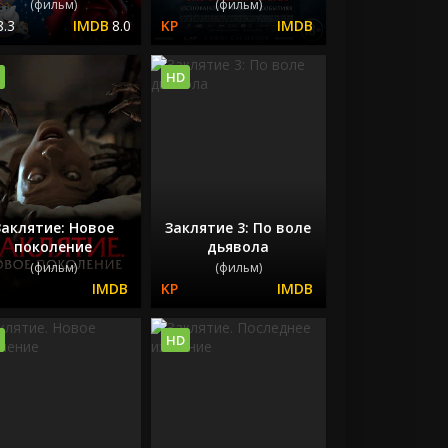
(фильм)
(фильм)
8.3
8.0
HD
Заклятие: Новое
Заклятие 3: По воле
поколение
дьявола
(фильм)
(фильм)
HD