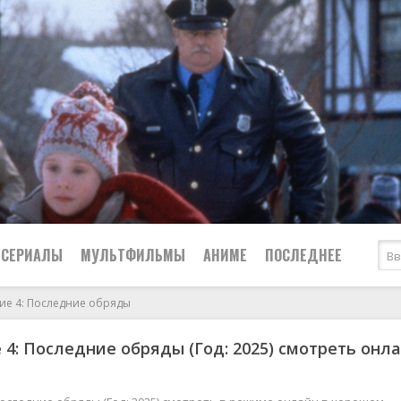
СЕРИАЛЫ
МУЛЬТФИЛЬМЫ
АНИМЕ
ПОСЛЕДНЕЕ
тие 4: Последние обряды
Все
Криминал
 4: Последние обряды (Год: 2025) смотреть онл
Боевики
Мелодрамы
Военные
2024
Приключения