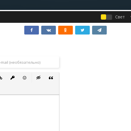
Свет
 список
ванный список
тавить ссылку
Вставить защищенную ссылку
Вставить смайлик
Вставка скрытого текста
Вставка цитаты