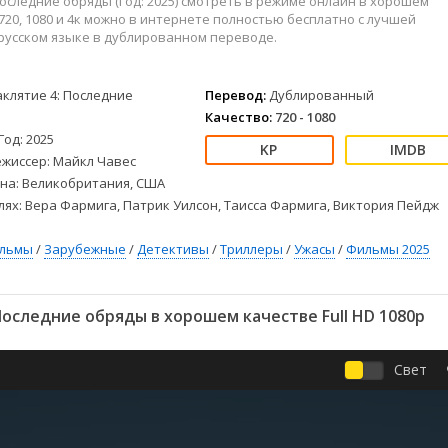
Последние обряды (Год: 2025) смотреть в режиме онлайн в хорошем
Детективы
2023
Семейные
720, 1080 и 4к можно в интернете полностью бесплатно с лучшей
Детские
2022
Спорт
 русском языке в дублированном переводе.
Драмы
2021
Триллеры
Комедии
Ужасы
аклятие 4: Последние
Перевод:
Дублированный
Русские
Фантастика
Качество:
720 - 1080
СССР
Фэнтези
Год: 2025
ые
Зарубежные
ежиссер: Майкл Чавес
на: Великобритания, США
Фильмы из соцетей
лях: Вера Фармига, Патрик Уилсон, Таисса Фармига, Виктория Пейдж
ильмы
/
Зарубежные
/
Детективы
/
Триллеры
/
Ужасы
/
Фильмы 2025
оследние обряды в хорошем качестве Full HD 1080p
Свет