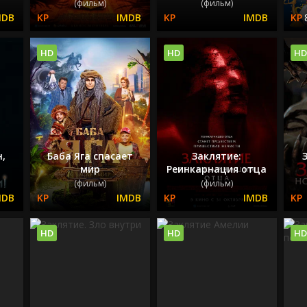
(фильм)
(фильм)
HD
HD
HD
н,
Баба Яга спасает
Заклятие:
мир
Реинкарнация отца
(фильм)
(фильм)
HD
HD
HD