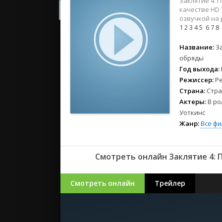
Заклятие 4: 
2023
качестве HD 
2022
озвучкой на
2021
1
2
3
4
5
6
7
8
Название:
З
Русские
обряды
СССР
Год выхода:
Зарубежн
Режиссер:
Р
Страна:
Стра
Актеры:
В ро
Уоткинс
Жанр:
Все ф
Смотреть онлайн Заклятие 4: П
Смотреть онлайн
Трейлер