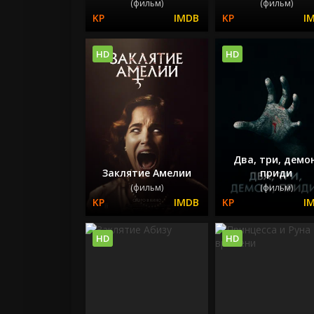
(фильм)
(фильм)
HD
HD
Два, три, демо
Заклятие Амелии
приди
(фильм)
(фильм)
HD
HD