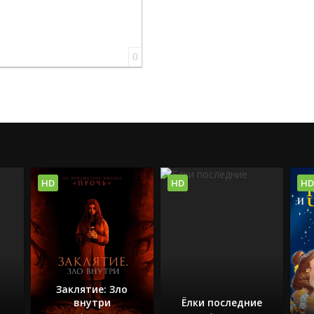
0
HD
HD
HD
Заклятие: Зло
внутри
Ёлки последние