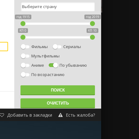
год 1915
год 2019
КП 0
КП 10
Фильмы
Сериалы
Мультфильмы
Аниме
По убыванию
По возрастанию
Добавить в закладки
Есть жалоба?