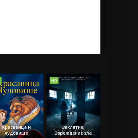
HD
Красавица и
Заклятие:
чудовище
Зарождение зла