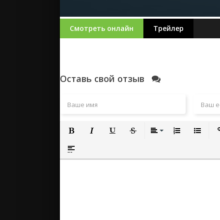
Смотреть онлайн
Трейлер
Оставь свой отзыв
Полужирный
Курсив
Подчеркнутый
Зачеркнутый
Выравнивание
Нумерованный
Маркиро
Вс
Вставка спойлера