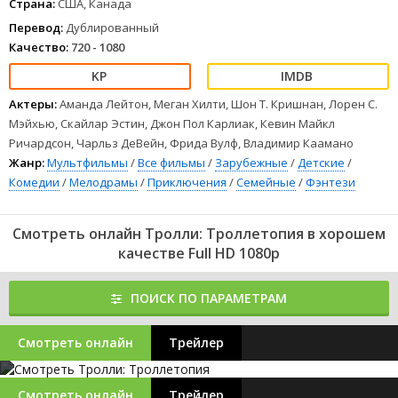
Страна:
США, Канада
Перевод:
Дублированный
Качество:
720 - 1080
Актеры:
Аманда Лейтон, Меган Хилти, Шон Т. Кришнан, Лорен С.
Мэйхью, Скайлар Эстин, Джон Пол Карлиак, Кевин Майкл
Ричардсон, Чарльз ДеВейн, Фрида Вулф, Владимир Каамано
Жанр:
Мультфильмы
/
Все фильмы
/
Зарубежные
/
Детские
/
Комедии
/
Мелодрамы
/
Приключения
/
Семейные
/
Фэнтези
Смотреть онлайн Тролли: Троллетопия в хорошем
качестве Full HD 1080p
ПОИСК ПО ПАРАМЕТРАМ
Смотреть онлайн
Трейлер
Смотреть онлайн
Трейлер