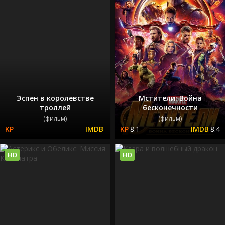
Эспен в королевстве
Мстители: Война
троллей
бесконечности
(фильм)
(фильм)
8.1
8.4
HD
HD