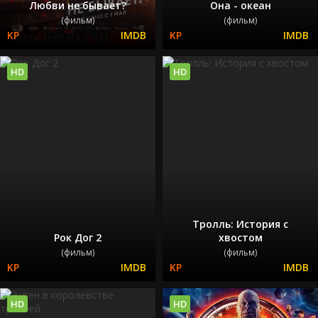
Любви не бывает?
Она - океан
(фильм)
(фильм)
HD
HD
Тролль: История с
Рок Дог 2
хвостом
(фильм)
(фильм)
HD
HD