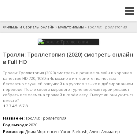
Фильмы и Сериалы онлайн
»
Мультфильмы
» Тролли: Троллетопия
Тролли: Троллетопия (2020) смотреть онлайн
в Full HD
Тролли: Троллетопия (2020) смотреть в режиме онлайн в хорошем
качестве HD 720, 1080 и 4к можно в интернете полностью
бесплатно с лучшей озвучкой на русском языке в дублированном
переводе. После своего мирового турне весёлые герои решают
собрать все племена троллей в своём лесу. Смогут ли они ужиться
вместе?
1
2
3
4
5
6
7
8
Название:
Тролли: Троллетопия
Год выхода:
2020
Режиссер:
Джим Мортенсен, Yaron Farkash, Алекс Альмагер