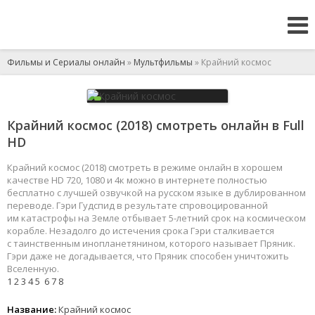
Фильмы и Сериалы онлайн
»
Мультфильмы
» Крайний космос
Крайний космос (2018) смотреть онлайн в Full
HD
Крайний космос (2018) смотреть в режиме онлайн в хорошем
качестве HD 720, 1080 и 4к можно в интернете полностью
бесплатно с лучшей озвучкой на русском языке в дублированном
переводе. Гэри Гудспид в результате спровоцированной
им катастрофы на Земле отбывает 5-летний срок на космическом
корабле. Незадолго до истечения срока Гэри сталкивается
с таинственным инопланетянином, которого называет Пряник.
Гэри даже не догадывается, что Пряник способен уничтожить
Вселенную.
1
2
3
4
5
6
7
8
Название:
Крайний космос