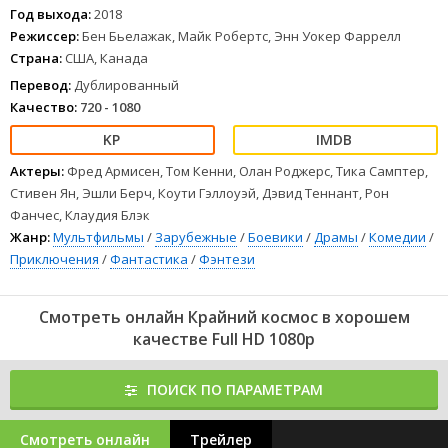
Год выхода:
2018
Режиссер:
Бен Бьелажак, Майк Робертс, Энн Уокер Фаррелл
Страна:
США, Канада
Перевод:
Дублированный
Качество:
720 - 1080
Актеры:
Фред Армисен, Том Кенни, Олан Роджерс, Тика Самптер,
Стивен Ян, Эшли Берч, Коути Гэллоуэй, Дэвид Теннант, Рон
Фанчес, Клаудия Блэк
Жанр:
Мультфильмы
/
Зарубежные
/
Боевики
/
Драмы
/
Комедии
/
Приключения
/
Фантастика
/
Фэнтези
Смотреть онлайн Крайний космос в хорошем
качестве Full HD 1080p
ПОИСК ПО ПАРАМЕТРАМ
Смотреть онлайн
Трейлер