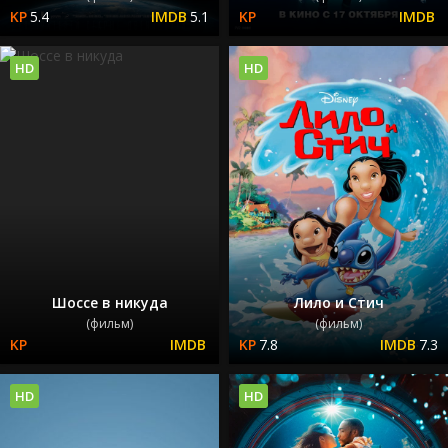
5.4
5.1
HD
HD
Шоссе в никуда
Лило и Стич
(фильм)
(фильм)
7.8
7.3
HD
HD