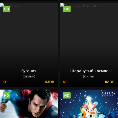
HD
HD
Бугония
Шаранутый космос
(фильм)
(фильм)
HD
HD