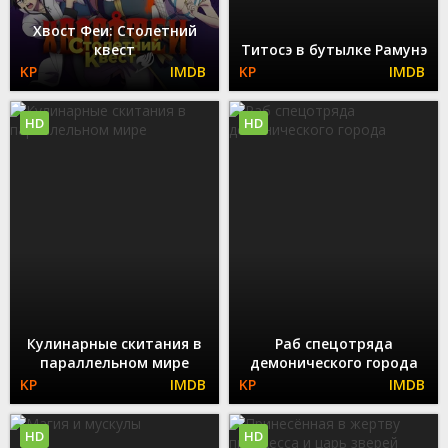
Хвост Феи: Столетний
квест
Титосэ в бутылке Рамунэ
HD
HD
Кулинарные скитания в
Раб спецотряда
параллельном мире
демонического города
HD
HD