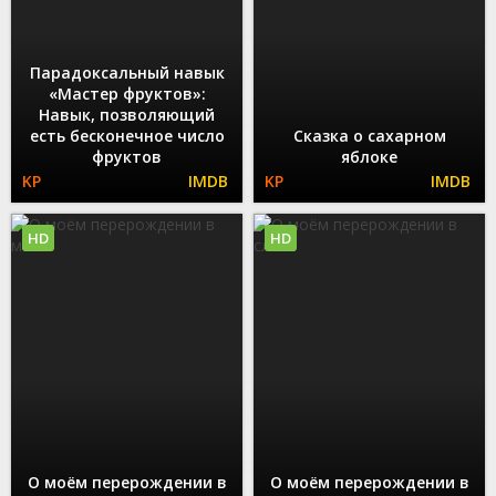
Парадоксальный навык
«Мастер фруктов»:
Навык, позволяющий
есть бесконечное число
Сказка о сахарном
фруктов
яблоке
HD
HD
О моём перерождении в
О моём перерождении в