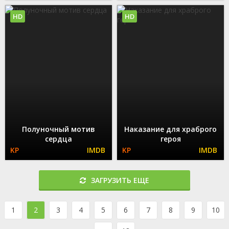
HD
HD
Полуночный мотив
Наказание для храброго
сердца
героя
ЗАГРУЗИТЬ ЕЩЕ
1
2
3
4
5
6
7
8
9
10