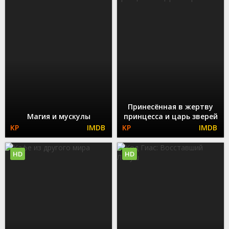
Принесённая в жертву
Магия и мускулы
принцесса и царь зверей
HD
HD