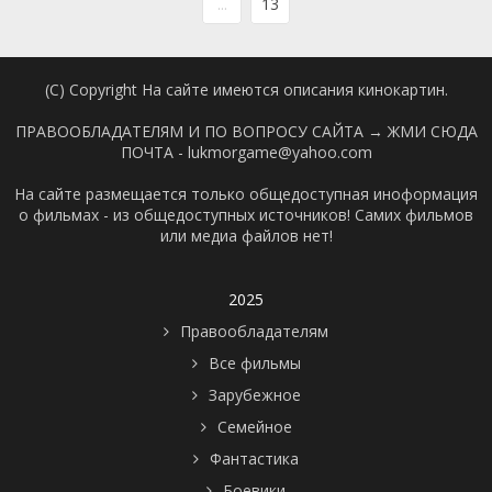
...
13
(C) Copyright На сайте имеются описания кинокартин.
ПРАВООБЛАДАТЕЛЯМ И ПО ВОПРОСУ САЙТА →
ЖМИ СЮДА
ПОЧТА - lukmorgame@yahoo.com
На сайте размещается только общедоступная иноформация
о фильмах - из общедоступных источников! Самих фильмов
или медиа файлов нет!
2025
Правообладателям
Все фильмы
Зарубежное
Семейное
Фантастика
Боевики