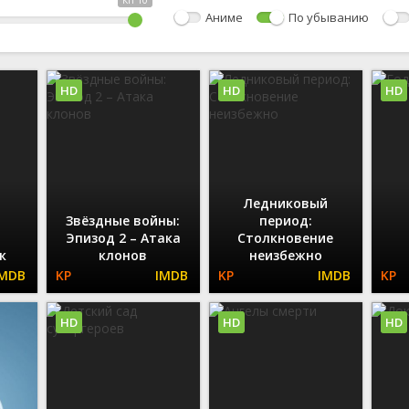
КП 10
Детективы
2023
Семейные
Аниме
По убыванию
Детские
2022
Спорт
Драмы
2021
Триллеры
Комедии
Ужасы
HD
HD
HD
Русские
Фантастика
СССР
Фэнтези
ые
Зарубежные
Фильмы из соцетей
Ледниковый
Звёздные войны:
период:
Эпизод 2 – Атака
Столкновение
к
клонов
неизбежно
HD
HD
HD