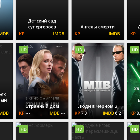
я
Детский сад
супергероев
Ангелы смерти
HD
HD
HD
Зв
оях
вый
Странный дом
Люди в черном 2
---
---
7.3
6.2
8
HD
HD
HD