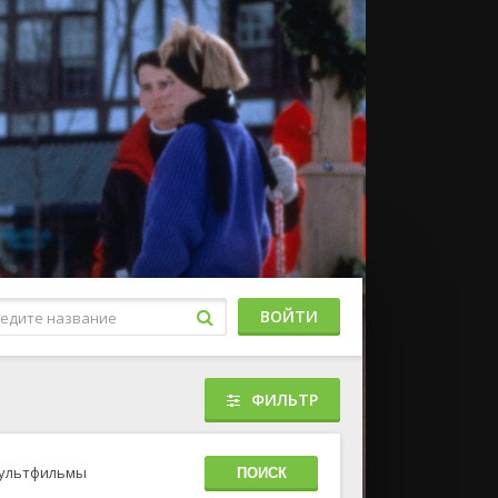
ВОЙТИ
ФИЛЬТР
ультфильмы