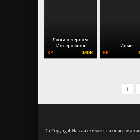
Люди в черном:
Интернэшнл
Иные
1
(C) Copyright На сайте имеются описания ки