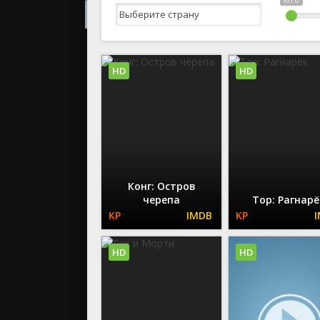
КП 0
2023
2022
2021
HD
HD
Русские
СССР
Зарубежн
Конг: Остров
черепа
Тор: Рагнарё
HD
HD