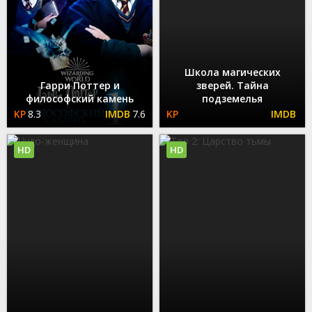
Школа магических
Гарри Поттер и
зверей. Тайна
философский камень
подземелья
8.3
7.6
HD
HD