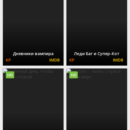
Дневники вампира
Леди Баг и Супер-Кот
HD
HD