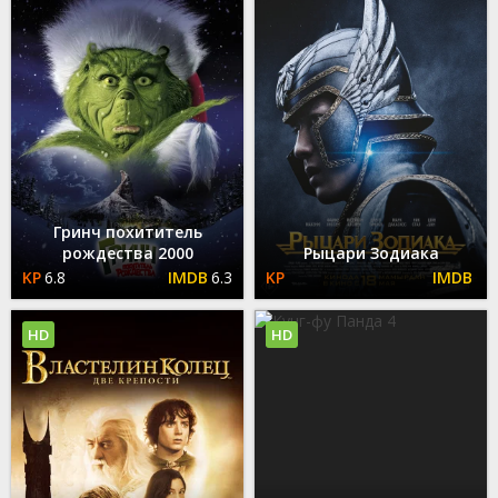
Гринч похититель
рождества 2000
Рыцари Зодиака
6.8
6.3
HD
HD