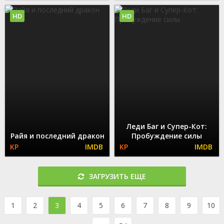
HD
HD
Леди Баг и Супер-Кот:
Райя и последний дракон
Пробуждение силы
ЗАГРУЗИТЬ ЕЩЕ
1
2
3
4
5
6
7
8
9
10