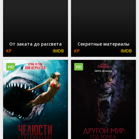
От заката до рассвета
Секретные материалы
HD
HD