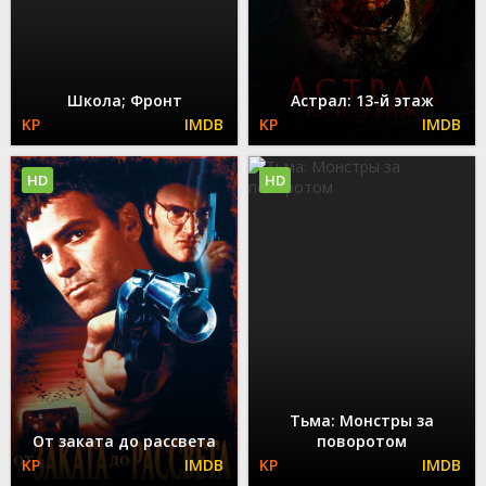
Школа; Фронт
Астрал: 13-й этаж
HD
HD
Тьма: Монстры за
От заката до рассвета
поворотом