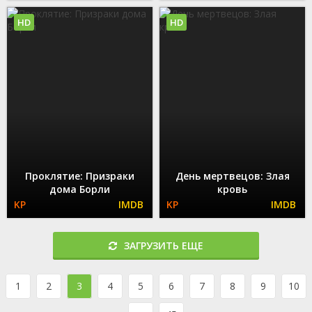
HD
HD
Проклятие: Призраки
День мертвецов: Злая
дома Борли
кровь
ЗАГРУЗИТЬ ЕЩЕ
1
2
3
4
5
6
7
8
9
10